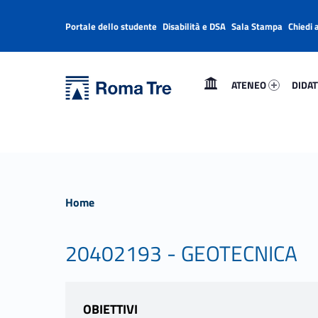
Portale dello studente
Disabilità e DSA
Sala Stampa
Chiedi 
Header info sidebar
Primary Menu
Ateneo 62157-1
Didatt
Università Roma Tre
Università Roma Tre
ATENEO
DIDAT
L’Università degli Studi Roma Tre è un’università giovane e per giovani, è nata nel 1992 ed è rapidamente cresciuta sia in termini di studenti che di corsi di studio offerti. Sono attivi 13 dipartimenti che offrono corsi di Laurea, Laurea magistrale, Master, Corsi di perfezionamento, Dottorati di ricerca e Scuole di specializzazione
Home
20402193 - GEOTECNICA
OBIETTIVI