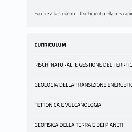
Fornire allo studente i fondamenti della meccanica
CURRICULUM
RISCHI NATURALI E GESTIONE DEL TERRIT
INFORMAZIONI
GEOLOGIA DELLA TRANSIZIONE ENERGETI
INFORMAZIONI
GRAZIANI ALESSANDRO
|
scheda docente
materiale didattico
TETTONICA E VULCANOLOGIA
INFORMAZIONI
GRAZIANI ALESSANDRO
Fruizione: 20802027 GEOTECNICA I in Inge
GRAZIANI ALESSANDRO
|
scheda docente
materiale didattico
GEOFISICA DELLA TERRA E DEI PIANETI