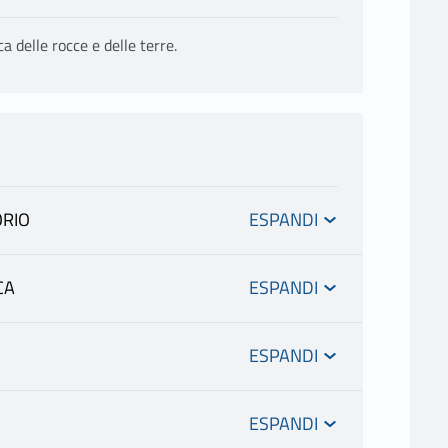
 delle rocce e delle terre.
ORIO
CA
gneria civile e ambientale L-7 R N0