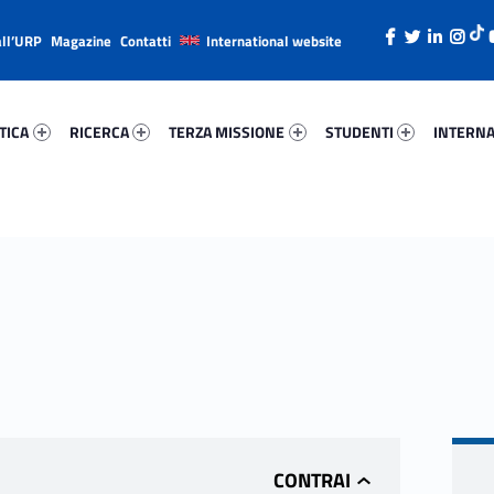
all’URP
Magazine
Contatti
International website
ica 33428-26
Ricerca 59197-38
Terza Missione 44245-49
Studenti 91535-66
Internazi
TICA
RICERCA
TERZA MISSIONE
STUDENTI
INTERNA