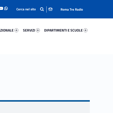
Roma Tre Radio
onale 83561-93
Servizi 64556-114
Dipartimenti E Scuole 24092-140
ZIONALE
SERVIZI
DIPARTIMENTI E SCUOLE