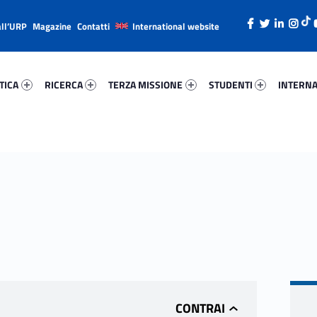
all’URP
Magazine
Contatti
International website
ica 79869-26
Ricerca 29371-38
Terza Missione 23124-49
Studenti 44879-66
Internazi
TICA
RICERCA
TERZA MISSIONE
STUDENTI
INTERNA