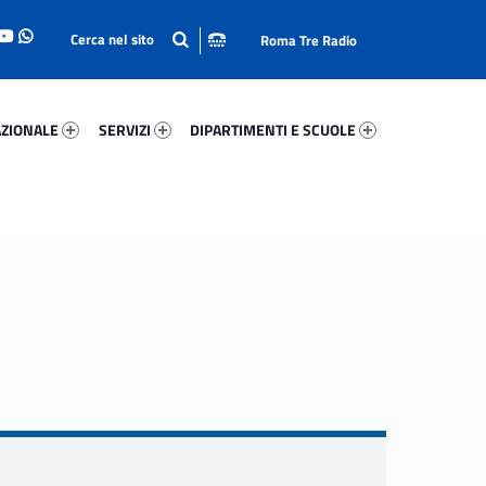
Roma Tre Radio
onale 93414-93
Servizi 97088-114
Dipartimenti E Scuole 14918-140
ZIONALE
SERVIZI
DIPARTIMENTI E SCUOLE