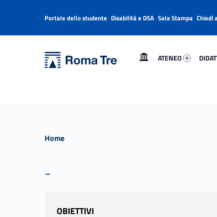
Portale dello studente
Disabilità e DSA
Sala Stampa
Chiedi 
Header info sidebar
Primary Menu
Ateneo 48307-1
Didatt
Università Roma Tre
Università Roma Tre
ATENEO
DIDAT
L’Università degli Studi Roma Tre è un’università giovane e per giovani, è nata nel 1992 ed è rapidamente cresciuta sia in termini di studenti che di corsi di studio offerti. Sono attivi 13 dipartimenti che offrono corsi di Laurea, Laurea magistrale, Master, Corsi di perfezionamento, Dottorati di ricerca e Scuole di specializzazione
Home
-
OBIETTIVI