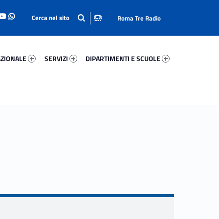
Roma Tre Radio
onale 30516-93
Servizi 40900-114
Dipartimenti E Scuole 95409-140
ZIONALE
SERVIZI
DIPARTIMENTI E SCUOLE