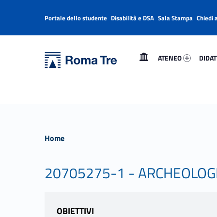
Portale dello studente
Disabilità e DSA
Sala Stampa
Chiedi 
Header info sidebar
Primary Menu
Ateneo 11210-1
Didatt
Università Roma Tre
Università Roma Tre
ATENEO
DIDAT
L’Università degli Studi Roma Tre è un’università giovane e per giovani, è nata nel 1992 ed è rapidamente cresciuta sia in termini di studenti che di corsi di studio offerti. Sono attivi 13 dipartimenti che offrono corsi di Laurea, Laurea magistrale, Master, Corsi di perfezionamento, Dottorati di ricerca e Scuole di specializzazione
Home
20705275-1 - ARCHEOLOGI
OBIETTIVI