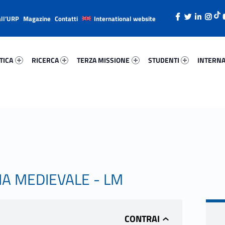
all’URP
Magazine
Contatti
International website
ica 35745-26
Ricerca 55188-38
Terza Missione 18062-49
Studenti 93597-66
Internazi
TICA
RICERCA
TERZA MISSIONE
STUDENTI
INTERNA
A MEDIEVALE - LM