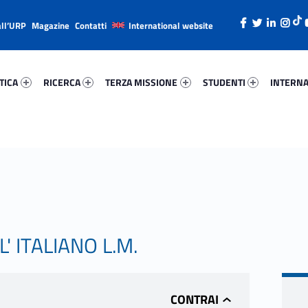
all’URP
Magazine
Contatti
International website
ica 71884-26
Ricerca 75506-38
Terza Missione 62317-49
Studenti 45132-66
Internazi
TICA
RICERCA
TERZA MISSIONE
STUDENTI
INTERNA
' ITALIANO L.M.