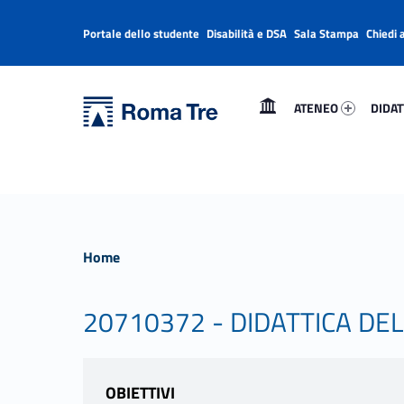
Portale dello studente
Disabilità e DSA
Sala Stampa
Chiedi 
Header info sidebar
Primary Menu
Ateneo 8558-1
Didatt
Università Roma Tre
Università Roma Tre
ATENEO
DIDAT
L’Università degli Studi Roma Tre è un’università giovane e per giovani, è nata nel 1992 ed è rapidamente cresciuta sia in termini di studenti che di corsi di studio offerti. Sono attivi 13 dipartimenti che offrono corsi di Laurea, Laurea magistrale, Master, Corsi di perfezionamento, Dottorati di ricerca e Scuole di specializzazione
Home
20710372 - DIDATTICA DELL
OBIETTIVI