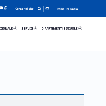
Roma Tre Radio
onale 85657-93
Servizi 32732-114
Dipartimenti E Scuole 94211-140
ZIONALE
SERVIZI
DIPARTIMENTI E SCUOLE