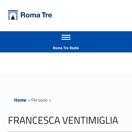
Primary Menu
Università Roma Tre
FRANCESCA VENTIMIGLIA - Università Roma Tre
Apri il menu secondario
L’Università degli Studi Roma Tre è un’università giovane e per giovani, è nata nel 1992 ed è rapidamente cresciuta sia in termini di studenti che di corsi di studio offerti. Sono attivi 13 dipartimenti che offrono corsi di Laurea, Laurea magistrale, Master, Corsi di perfezionamento, Dottorati di ricerca e Scuole di specializzazione
Header info sidebar
Roma Tre Radio
Home
»
Persone
»
FRANCESCA VENTIMIGLIA