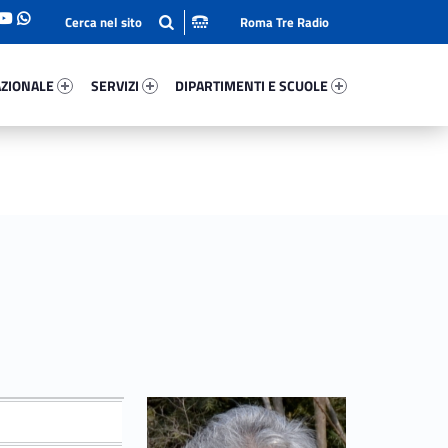
Roma Tre Radio
onale 66690-93
Servizi 84365-114
Dipartimenti E Scuole 2569-140
ZIONALE
SERVIZI
DIPARTIMENTI E SCUOLE