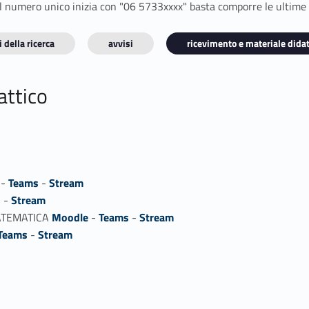
E il numero unico inizia con "06 5733xxxx" basta comporre le ultime
 della ricerca
avvisi
ricevimento e materiale didat
attico
-
Teams
-
Stream
s
-
Stream
ATEMATICA
Moodle
-
Teams
-
Stream
Teams
-
Stream