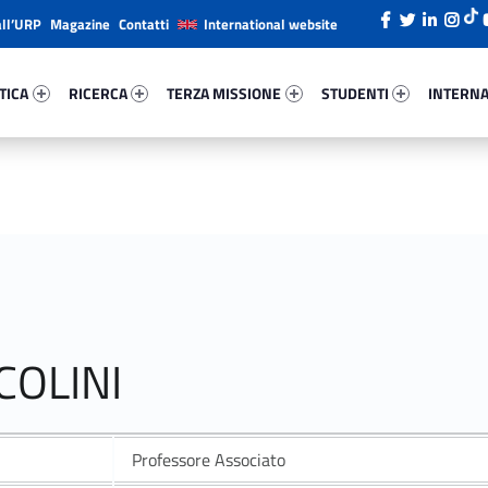
all’URP
Magazine
Contatti
International website
ica 59224-26
Ricerca 17752-38
Terza Missione 48477-49
Studenti 73690-66
Internazi
TICA
RICERCA
TERZA MISSIONE
STUDENTI
INTERNA
COLINI
Professore Associato