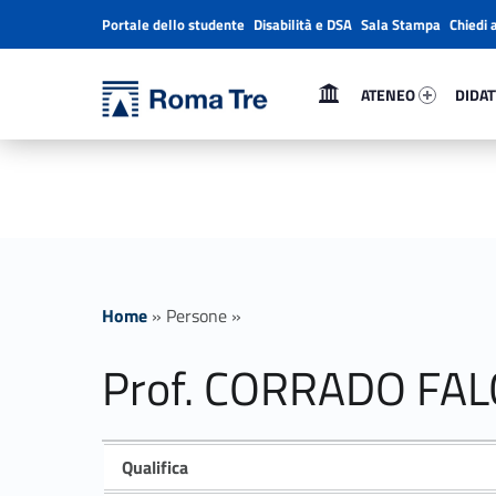
Portale dello studente
Disabilità e DSA
Sala Stampa
Chiedi 
Header info sidebar
Primary Menu
Ateneo 61965-1
Didatt
Università Roma Tre
Prof. CORRADO FALCOLINI - Università Roma Tre
ATENEO
DIDAT
L’Università degli Studi Roma Tre è un’università giovane e per giovani, è nata nel 1992 ed è rapidamente cresciuta sia in termini di studenti che di corsi di studio offerti. Sono attivi 13 dipartimenti che offrono corsi di Laurea, Laurea magistrale, Master, Corsi di perfezionamento, Dottorati di ricerca e Scuole di specializzazione
Home
»
Persone
»
Prof. CORRADO FAL
Qualifica