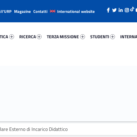
all’URP
Magazine
Contatti
International website
ica 42191-26
Ricerca 75593-38
Terza Missione 39875-49
Studenti 83361-66
Internazi
TICA
RICERCA
TERZA MISSIONE
STUDENTI
INTERNA
lare Esterno di Incarico Didattico