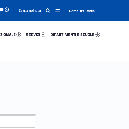
Roma Tre Radio
onale 63485-93
Servizi 65571-114
Dipartimenti E Scuole 76283-140
ZIONALE
SERVIZI
DIPARTIMENTI E SCUOLE