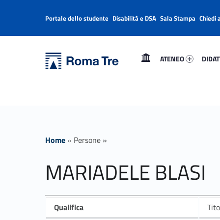
Portale dello studente
Disabilità e DSA
Sala Stampa
Chiedi 
Header info sidebar
Primary Menu
Ateneo 64871-1
Didatt
Università Roma Tre
MARIADELE BLASI - Università Roma Tre
ATENEO
DIDAT
L’Università degli Studi Roma Tre è un’università giovane e per giovani, è nata nel 1992 ed è rapidamente cresciuta sia in termini di studenti che di corsi di studio offerti. Sono attivi 13 dipartimenti che offrono corsi di Laurea, Laurea magistrale, Master, Corsi di perfezionamento, Dottorati di ricerca e Scuole di specializzazione
Home
»
Persone
»
MARIADELE BLASI
Qualifica
Tito