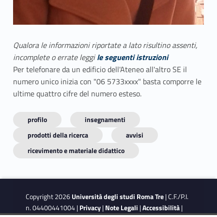
Qualora le informazioni riportate a lato risultino assenti,
incomplete o errate leggi
le seguenti istruzioni
Per telefonare da un edificio dell'Ateneo all'altro SE il
numero unico inizia con "06 5733xxxx" basta comporre le
ultime quattro cifre del numero esteso.
profilo
insegnamenti
prodotti della ricerca
avvisi
ricevimento e materiale didattico
Copyright 2026
Università degli studi Roma Tre
| C.F./P.I.
n. 04400441004 |
Privacy
|
Note Legali
|
Accessibilità
|