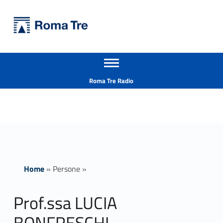
Primary Menu
Università Roma Tre
Prof.ssa LUCIA BONFRESCHI - Università Roma Tre
Apri il menu secondario
L’Università degli Studi Roma Tre è un’università giovane e per giovani, è nata nel 1992 ed è rapidamente cresciuta sia in termini di studenti che di corsi di studio offerti. Sono attivi 13 dipartimenti che offrono corsi di Laurea, Laurea magistrale, Master, Corsi di perfezionamento, Dottorati di ricerca e Scuole di specializzazione
Header info sidebar
Roma Tre Radio
Home
»
Persone
»
Prof.ssa LUCIA
BONFRESCHI