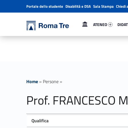
Portale dello studente
Disabilità e DSA
Sala Stampa
Chiedi 
Header info sidebar
Primary Menu
Ateneo 92047-1
Didatt
Università Roma Tre
Prof. FRANCESCO MAIOLO - Università Roma Tre
ATENEO
DIDAT
L’Università degli Studi Roma Tre è un’università giovane e per giovani, è nata nel 1992 ed è rapidamente cresciuta sia in termini di studenti che di corsi di studio offerti. Sono attivi 13 dipartimenti che offrono corsi di Laurea, Laurea magistrale, Master, Corsi di perfezionamento, Dottorati di ricerca e Scuole di specializzazione
Home
»
Persone
»
Prof. FRANCESCO 
Qualifica