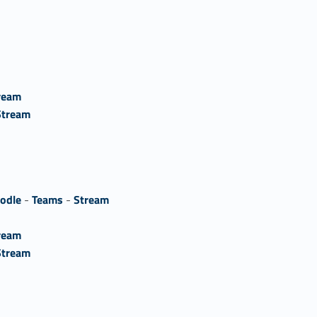
ream
Stream
odle
-
Teams
-
Stream
ream
Stream