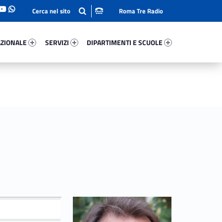
Roma Tre Radio
onale 83467-93
Servizi 50166-114
Dipartimenti E Scuole 98205-140
ZIONALE
SERVIZI
DIPARTIMENTI E SCUOLE