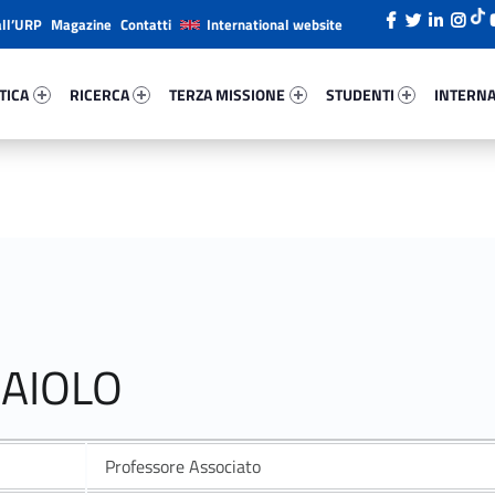
all’URP
Magazine
Contatti
International website
ica 61368-26
Ricerca 69706-38
Terza Missione 94519-49
Studenti 12854-66
Internazi
TICA
RICERCA
TERZA MISSIONE
STUDENTI
INTERNA
MAIOLO
Professore Associato