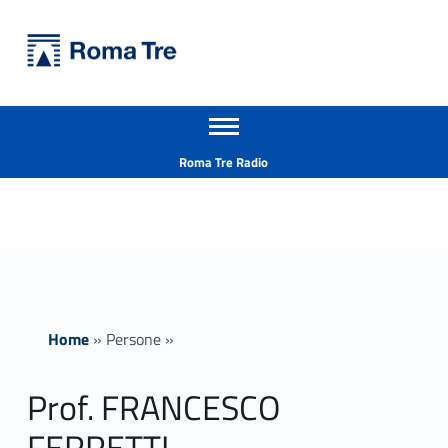
Primary Menu
Università Roma Tre
Prof. FRANCESCO FERRETTI - Università Roma Tre
Apri il menu secondario
L’Università degli Studi Roma Tre è un’università giovane e per giovani, è nata nel 1992 ed è rapidamente cresciuta sia in termini di studenti che di corsi di studio offerti. Sono attivi 13 dipartimenti che offrono corsi di Laurea, Laurea magistrale, Master, Corsi di perfezionamento, Dottorati di ricerca e Scuole di specializzazione
Header info sidebar
Roma Tre Radio
Home
»
Persone
»
Prof. FRANCESCO
FERRETTI