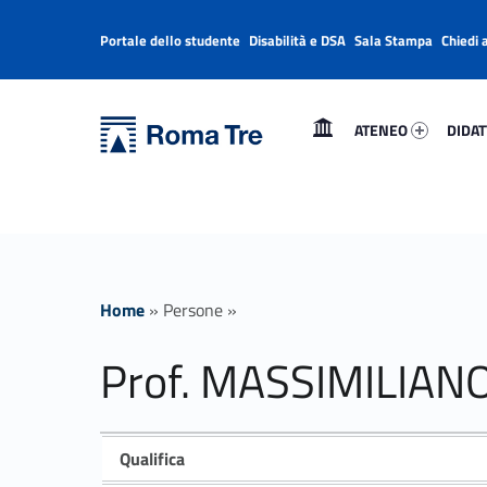
Portale dello studente
Disabilità e DSA
Sala Stampa
Chiedi 
Header info sidebar
Primary Menu
Ateneo 11261-1
Didatt
Università Roma Tre
Prof. MASSIMILIANO FARINA BRIAMONTE - Università Roma Tre
ATENEO
DIDAT
L’Università degli Studi Roma Tre è un’università giovane e per giovani, è nata nel 1992 ed è rapidamente cresciuta sia in termini di studenti che di corsi di studio offerti. Sono attivi 13 dipartimenti che offrono corsi di Laurea, Laurea magistrale, Master, Corsi di perfezionamento, Dottorati di ricerca e Scuole di specializzazione
Home
»
Persone
»
Prof. MASSIMILIA
Qualifica