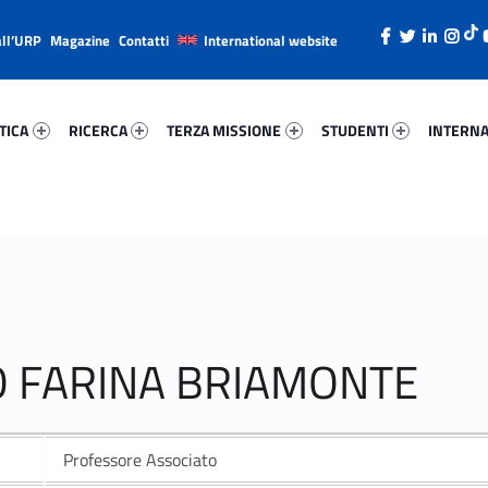
all’URP
Magazine
Contatti
International website
ica 74122-26
Ricerca 53198-38
Terza Missione 99205-49
Studenti 11485-66
Internazi
TICA
RICERCA
TERZA MISSIONE
STUDENTI
INTERNA
NO FARINA BRIAMONTE
Professore Associato