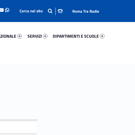
Roma Tre Radio
onale 49559-93
Servizi 17931-114
Dipartimenti E Scuole 20483-140
ZIONALE
SERVIZI
DIPARTIMENTI E SCUOLE