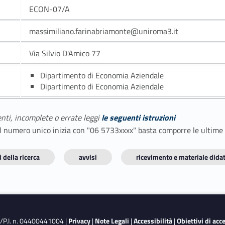
ECON-07/A
massimiliano.farinabriamonte@uniroma3.it
Via Silvio D'Amico 77
Dipartimento di Economia Aziendale
Dipartimento di Economia Aziendale
enti, incomplete o errate leggi
le seguenti istruzioni
E il numero unico inizia con "06 5733xxxx" basta comporre le ultime
 della ricerca
avvisi
ricevimento e materiale didat
F./P.I. n. 04400441004 |
Privacy
|
Note Legali
|
Accessibilità
|
Obiettivi di acc