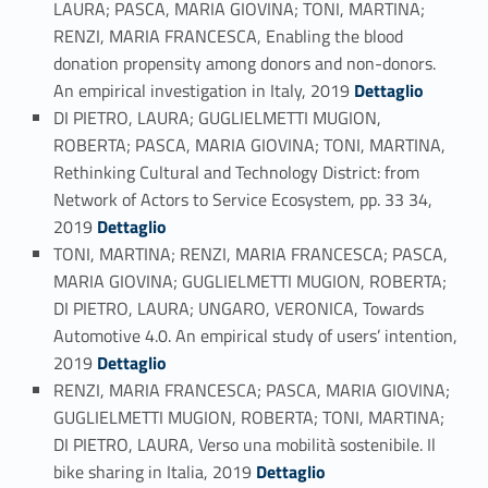
LAURA; PASCA, MARIA GIOVINA; TONI, MARTINA;
RENZI, MARIA FRANCESCA, Enabling the blood
donation propensity among donors and non-donors.
Link identifier #identifier_person_81872-26
An empirical investigation in Italy, 2019
Dettaglio
DI PIETRO, LAURA; GUGLIELMETTI MUGION,
ROBERTA; PASCA, MARIA GIOVINA; TONI, MARTINA,
Rethinking Cultural and Technology District: from
Network of Actors to Service Ecosystem, pp. 33 34,
Link identifier #identifier_person_156854-27
2019
Dettaglio
TONI, MARTINA; RENZI, MARIA FRANCESCA; PASCA,
MARIA GIOVINA; GUGLIELMETTI MUGION, ROBERTA;
DI PIETRO, LAURA; UNGARO, VERONICA, Towards
Automotive 4.0. An empirical study of users’ intention,
Link identifier #identifier_person_146175-28
2019
Dettaglio
RENZI, MARIA FRANCESCA; PASCA, MARIA GIOVINA;
GUGLIELMETTI MUGION, ROBERTA; TONI, MARTINA;
DI PIETRO, LAURA, Verso una mobilità sostenibile. Il
Link identifier #identifier_person_65202-29
bike sharing in Italia, 2019
Dettaglio