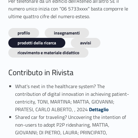
Per telefonare da un edificio dell'Ateneo all'altro SE il
numero unico inizia con "06 5733xxxx" basta comporre le
ultime quattro cifre del numero esteso.
profilo
insegnamenti
prodotti della ricerca
avvisi
ricevimento e materiale didattico
Contributo in Rivista
What’s next in the healthcare system? The
contribution of digital innovation in achieving patient-
centricity, TONI, MARTINA; MATTIA, GIOVANNI;
Link identifier #identifier_person_39150-1
PRATESI, CARLO ALBERTO, , 2024
Dettaglio
Shared car for traveling? Uncovering the intention of
non-users to adopt P2P ridesharing, MATTIA,
GIOVANNI; DI PIETRO, LAURA; PRINCIPATO,
Link identifier #identifier_person_101876-2