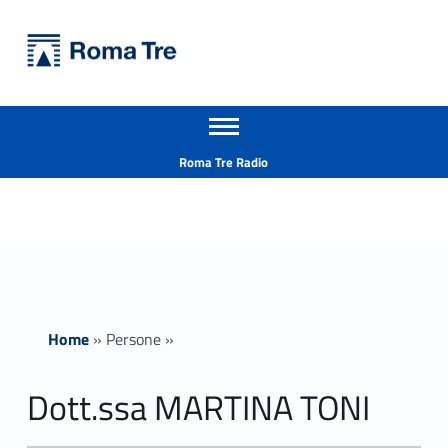
Primary Menu
Università Roma Tre
Dott.ssa MARTINA TONI ricerca - Università Roma Tre
Apri il menu secondario
L’Università degli Studi Roma Tre è un’università giovane e per giovani, è nata nel 1992 ed è rapidamente cresciuta sia in termini di studenti che di corsi di studio offerti. Sono attivi 13 dipartimenti che offrono corsi di Laurea, Laurea magistrale, Master, Corsi di perfezionamento, Dottorati di ricerca e Scuole di specializzazione
Header info sidebar
Roma Tre Radio
Home
»
Persone
»
Dott.ssa MARTINA TONI