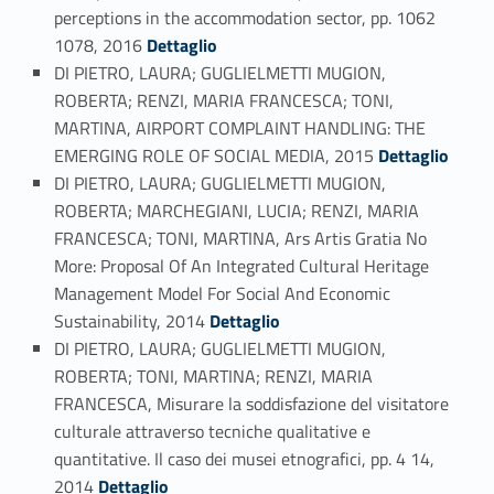
perceptions in the accommodation sector, pp. 1062
Link identifier #identifier_person_157104-42
1078, 2016
Dettaglio
DI PIETRO, LAURA; GUGLIELMETTI MUGION,
ROBERTA; RENZI, MARIA FRANCESCA; TONI,
MARTINA, AIRPORT COMPLAINT HANDLING: THE
Link identifier #identifier_person_135013-43
EMERGING ROLE OF SOCIAL MEDIA, 2015
Dettaglio
DI PIETRO, LAURA; GUGLIELMETTI MUGION,
ROBERTA; MARCHEGIANI, LUCIA; RENZI, MARIA
FRANCESCA; TONI, MARTINA, Ars Artis Gratia No
More: Proposal Of An Integrated Cultural Heritage
Management Model For Social And Economic
Link identifier #identifier_person_96438-44
Sustainability, 2014
Dettaglio
DI PIETRO, LAURA; GUGLIELMETTI MUGION,
ROBERTA; TONI, MARTINA; RENZI, MARIA
FRANCESCA, Misurare la soddisfazione del visitatore
culturale attraverso tecniche qualitative e
quantitative. Il caso dei musei etnografici, pp. 4 14,
Link identifier #identifier_person_21065-45
2014
Dettaglio