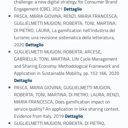
challenge: a new digital strategy for Consumer Brand
Link identifier #identifier_person_190425-22
Engagement (CBE), 2021
Dettaglio
PASCA, MARIA GIOVINA; RENZI, MARIA FRANCESCA;
GUGLIELMETTI MUGION, ROBERTA; TONI, MARTINA;
DI PIETRO, LAURA, La gamification nell’industria del
turismo: una revisione sistematica della letteratura,
Link identifier #identifier_person_49843-23
2020
Dettaglio
GUGLIELMETTI MUGION, ROBERTA; ARCESE,
GABRIELLA; TONI, MARTINA, Life Cycle Management
and Sharing Economy: Methodological Framework and
Link identifier #identifier_person_187238-24
Application in Sustainable Mobility, pp. 152 166, 2020
Dettaglio
PASCA, MARIA GIOVINA; GUGLIELMETTI MUGION,
ROBERTA; TONI, MARTINA; DI PIETRO, LAURA; RENZI,
MARIA FRANCESCA, Does gamification impact on
service quality? An application in bike sharing context.
Link identifier #identifier_person_98942-25
Evidence from Italy, 2019
Dettaglio
GUGLIELMETTI MUGION, ROBERTA; DI PIETRO,