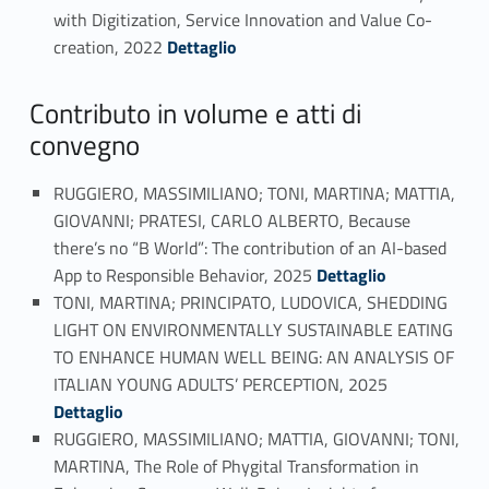
with Digitization, Service Innovation and Value Co-
Link identifier #identifier_person_154662-14
creation, 2022
Dettaglio
Contributo in volume e atti di
convegno
RUGGIERO, MASSIMILIANO; TONI, MARTINA; MATTIA,
GIOVANNI; PRATESI, CARLO ALBERTO, Because
there’s no “B World”: The contribution of an AI-based
Link identifier #identifier_person_58158-15
App to Responsible Behavior, 2025
Dettaglio
TONI, MARTINA; PRINCIPATO, LUDOVICA, SHEDDING
LIGHT ON ENVIRONMENTALLY SUSTAINABLE EATING
TO ENHANCE HUMAN WELL BEING: AN ANALYSIS OF
Link identifier #identifier_person_134542-16
ITALIAN YOUNG ADULTS’ PERCEPTION, 2025
Dettaglio
RUGGIERO, MASSIMILIANO; MATTIA, GIOVANNI; TONI,
MARTINA, The Role of Phygital Transformation in