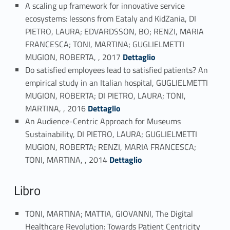
A scaling up framework for innovative service
ecosystems: lessons from Eataly and KidZania, DI
PIETRO, LAURA; EDVARDSSON, BO; RENZI, MARIA
FRANCESCA; TONI, MARTINA; GUGLIELMETTI
Link identifier #identifier_person_94765-11
MUGION, ROBERTA, , 2017
Dettaglio
Do satisfied employees lead to satisfied patients? An
empirical study in an Italian hospital, GUGLIELMETTI
MUGION, ROBERTA; DI PIETRO, LAURA; TONI,
Link identifier #identifier_person_87608-12
MARTINA, , 2016
Dettaglio
An Audience-Centric Approach for Museums
Sustainability, DI PIETRO, LAURA; GUGLIELMETTI
MUGION, ROBERTA; RENZI, MARIA FRANCESCA;
Link identifier #identifier_person_124888-13
TONI, MARTINA, , 2014
Dettaglio
Libro
TONI, MARTINA; MATTIA, GIOVANNI, The Digital
Healthcare Revolution: Towards Patient Centricity