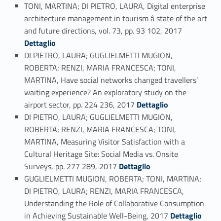
TONI, MARTINA; DI PIETRO, LAURA, Digital enterprise
architecture management in tourism â state of the art
Link identifier #identifier_person_4323-34
and future directions, vol. 73, pp. 93 102, 2017
Dettaglio
DI PIETRO, LAURA; GUGLIELMETTI MUGION,
ROBERTA; RENZI, MARIA FRANCESCA; TONI,
MARTINA, Have social networks changed travellers’
waiting experience? An exploratory study on the
Link identifier #identifier_person_112009-35
airport sector, pp. 224 236, 2017
Dettaglio
DI PIETRO, LAURA; GUGLIELMETTI MUGION,
ROBERTA; RENZI, MARIA FRANCESCA; TONI,
MARTINA, Measuring Visitor Satisfaction with a
Cultural Heritage Site: Social Media vs. Onsite
Link identifier #identifier_person_111157-36
Surveys, pp. 277 289, 2017
Dettaglio
GUGLIELMETTI MUGION, ROBERTA; TONI, MARTINA;
DI PIETRO, LAURA; RENZI, MARIA FRANCESCA,
Understanding the Role of Collaborative Consumption
Link identifier #identifier_person_84378-37
in Achieving Sustainable Well-Being, 2017
Dettaglio