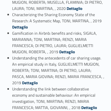
MUGION, ROBERTA; MUSELLA, FLAMINIA; DI PIETRO,
Link identifier #identifier_person_188907-6
LAURA; TONI, MARTINA, , 2020
Dettaglio
Characterizing the Sharing Economy State of the
Link identifier #identifier_person_175502-7
Research: A Systematic Map, TONI, MARTINA, , 2019
Dettaglio
Gamification in Airbnb: benefits and risks, SIGALA,
MARIANNA; TONI, MARTINA; RENZI, MARIA
FRANCESCA; DI PIETRO, LAURA; GUGLIELMETTI
Link identifier #identifier_person_24962-8
MUGION, ROBERTA, , 2019
Dettaglio
Understanding the antecedents of car sharing usage.
An empirical study in Italy, GUGLIELMETTI MUGION,
ROBERTA; TONI, MARTINA; DI PIETRO, LAURA;
PASCA, MARIA GIOVINA; RENZI, MARIA FRANCESCA, ,
Link identifier #identifier_person_163225-9
2019
Dettaglio
Understanding the link between collaborative
economy and sustainable behaviour: An empirical
investigation, TONI, MARTINA; RENZI, MARIA
Link identifier #identifier_person_88879-10
FRANCESCA; MATTIA, GIOVANNI, , 2018
Dettaglio