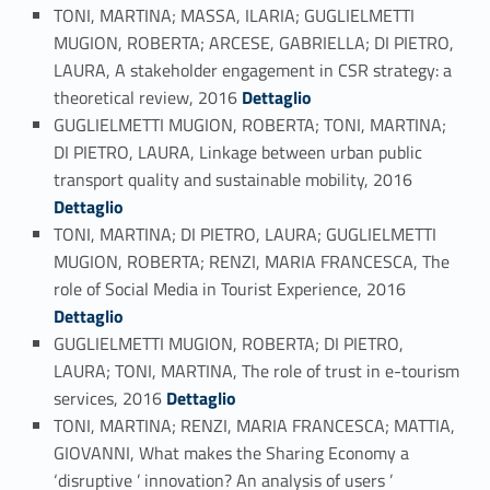
TONI, MARTINA; MASSA, ILARIA; GUGLIELMETTI
MUGION, ROBERTA; ARCESE, GABRIELLA; DI PIETRO,
LAURA, A stakeholder engagement in CSR strategy: a
Link identifier #identifier_person_39401-38
theoretical review, 2016
Dettaglio
GUGLIELMETTI MUGION, ROBERTA; TONI, MARTINA;
DI PIETRO, LAURA, Linkage between urban public
Link identifier #identifier_person_152370-39
transport quality and sustainable mobility, 2016
Dettaglio
TONI, MARTINA; DI PIETRO, LAURA; GUGLIELMETTI
MUGION, ROBERTA; RENZI, MARIA FRANCESCA, The
Link identifier #identifier_person_40863-40
role of Social Media in Tourist Experience, 2016
Dettaglio
GUGLIELMETTI MUGION, ROBERTA; DI PIETRO,
LAURA; TONI, MARTINA, The role of trust in e-tourism
Link identifier #identifier_person_59699-41
services, 2016
Dettaglio
TONI, MARTINA; RENZI, MARIA FRANCESCA; MATTIA,
GIOVANNI, What makes the Sharing Economy a
‘disruptive ’ innovation? An analysis of users ’