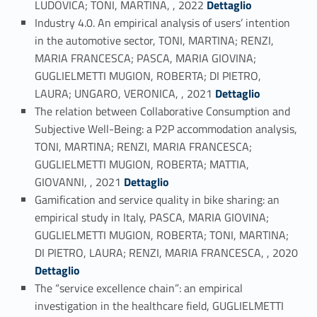
LUDOVICA; TONI, MARTINA, , 2022
Dettaglio
Industry 4.0. An empirical analysis of users’ intention
in the automotive sector, TONI, MARTINA; RENZI,
MARIA FRANCESCA; PASCA, MARIA GIOVINA;
GUGLIELMETTI MUGION, ROBERTA; DI PIETRO,
Link identifier #identifier_person_193375-3
LAURA; UNGARO, VERONICA, , 2021
Dettaglio
The relation between Collaborative Consumption and
Subjective Well-Being: a P2P accommodation analysis,
TONI, MARTINA; RENZI, MARIA FRANCESCA;
GUGLIELMETTI MUGION, ROBERTA; MATTIA,
Link identifier #identifier_person_14752-4
GIOVANNI, , 2021
Dettaglio
Gamification and service quality in bike sharing: an
empirical study in Italy, PASCA, MARIA GIOVINA;
GUGLIELMETTI MUGION, ROBERTA; TONI, MARTINA;
Link identifier #identifier_person_85568-5
DI PIETRO, LAURA; RENZI, MARIA FRANCESCA, , 2020
Dettaglio
The “service excellence chain”: an empirical
investigation in the healthcare field, GUGLIELMETTI