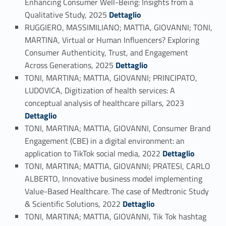
Enhancing Consumer Well-Being: Insights from a
Link identifier #identifier_person_64818-17
Qualitative Study, 2025
Dettaglio
RUGGIERO, MASSIMILIANO; MATTIA, GIOVANNI; TONI,
MARTINA, Virtual or Human Influencers? Exploring
Consumer Authenticity, Trust, and Engagement
Link identifier #identifier_person_128306-18
Across Generations, 2025
Dettaglio
TONI, MARTINA; MATTIA, GIOVANNI; PRINCIPATO,
LUDOVICA, Digitization of health services: A
Link identifier #identifier_person_43156-19
conceptual analysis of healthcare pillars, 2023
Dettaglio
TONI, MARTINA; MATTIA, GIOVANNI, Consumer Brand
Engagement (CBE) in a digital environment: an
Link identifier #identifier_person_99575-20
application to TikTok social media, 2022
Dettaglio
TONI, MARTINA; MATTIA, GIOVANNI; PRATESI, CARLO
ALBERTO, Innovative business model implementing
Value-Based Healthcare. The case of Medtronic Study
Link identifier #identifier_person_133773-21
& Scientific Solutions, 2022
Dettaglio
TONI, MARTINA; MATTIA, GIOVANNI, Tik Tok hashtag