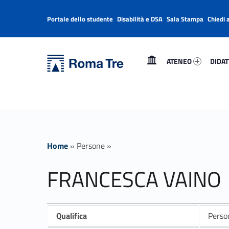
Portale dello studente
Disabilità e DSA
Sala Stampa
Chiedi 
Header info sidebar
Primary Menu
Ateneo 90462-1
Didatt
Università Roma Tre
FRANCESCA VAINO insegnamenti - Università Roma Tre
ATENEO
DIDAT
L’Università degli Studi Roma Tre è un’università giovane e per giovani, è nata nel 1992 ed è rapidamente cresciuta sia in termini di studenti che di corsi di studio offerti. Sono attivi 13 dipartimenti che offrono corsi di Laurea, Laurea magistrale, Master, Corsi di perfezionamento, Dottorati di ricerca e Scuole di specializzazione
Home
»
Persone
»
FRANCESCA VAINO
Qualifica
Person