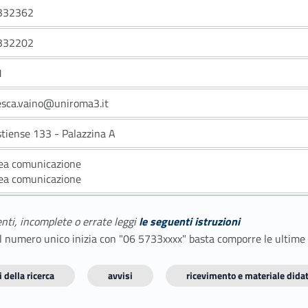
332362
332202
1
esca.vaino@uniroma3.it
stiense 133 - Palazzina A
ea comunicazione
ea comunicazione
enti, incomplete o errate leggi
le seguenti istruzioni
E il numero unico inizia con "06 5733xxxx" basta comporre le ultime
 della ricerca
avvisi
ricevimento e materiale didat