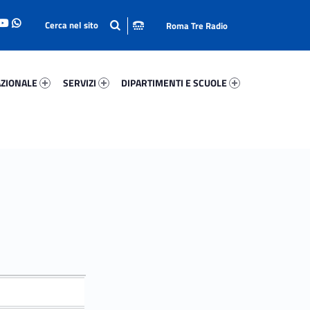
Roma Tre Radio
onale 16763-93
Servizi 68451-114
Dipartimenti E Scuole 88333-140
ZIONALE
SERVIZI
DIPARTIMENTI E SCUOLE