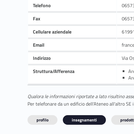
Telefono
0657
Fax
0657
Cellulare aziendale
6199
Email
franc
Indirizzo
Via O
Struttura/Afferenza
Ar
Ar
Qualora le informazioni riportate a lato risultino ass
Per telefonare da un edificio dell'Ateneo all'altro S
profilo
insegnamenti
prodotti