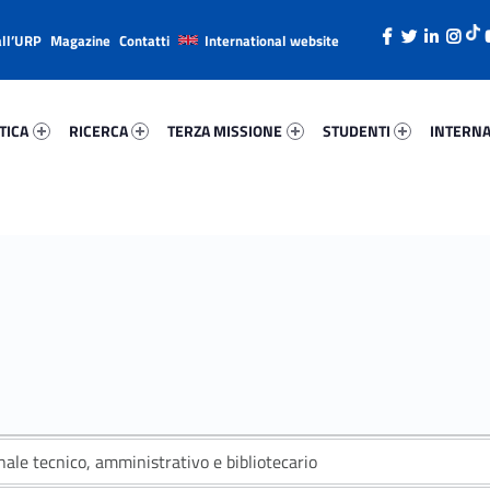
all’URP
Magazine
Contatti
International website
ica 19248-26
Ricerca 37300-38
Terza Missione 75495-49
Studenti 9260-66
Internazi
TICA
RICERCA
TERZA MISSIONE
STUDENTI
INTERNA
ale tecnico, amministrativo e bibliotecario