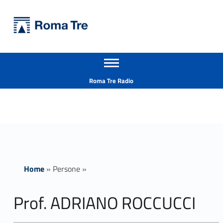
Primary Menu
Università Roma Tre
Prof. ADRIANO ROCCUCCI insegnamenti - Università Roma Tre
Apri il menu secondario
L’Università degli Studi Roma Tre è un’università giovane e per giovani, è nata nel 1992 ed è rapidamente cresciuta sia in termini di studenti che di corsi di studio offerti. Sono attivi 13 dipartimenti che offrono corsi di Laurea, Laurea magistrale, Master, Corsi di perfezionamento, Dottorati di ricerca e Scuole di specializzazione
Header info sidebar
Roma Tre Radio
Home
»
Persone
»
Prof. ADRIANO ROCCUCCI