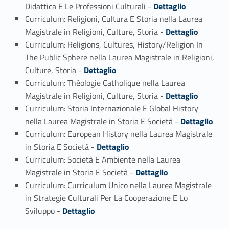
Link identifier #identifier_person_82364-4
Didattica E Le Professioni Culturali -
Dettaglio
Curriculum: Religioni, Cultura E Storia nella Laurea
Link identifier #identifier_person_185522-5
Magistrale in Religioni, Culture, Storia -
Dettaglio
Curriculum: Religions, Cultures, History/Religion In
The Public Sphere nella Laurea Magistrale in Religioni,
Link identifier #identifier_person_18222-6
Culture, Storia -
Dettaglio
Curriculum: Théologie Catholique nella Laurea
Link identifier #identifier_person_17146-7
Magistrale in Religioni, Culture, Storia -
Dettaglio
Curriculum: Storia Internazionale E Global History
Link identifier #identifier_person_122711-8
nella Laurea Magistrale in Storia E Società -
Dettaglio
Curriculum: European History nella Laurea Magistrale
Link identifier #identifier_person_180597-9
in Storia E Società -
Dettaglio
Curriculum: Società E Ambiente nella Laurea
Link identifier #identifier_person_60439-10
Magistrale in Storia E Società -
Dettaglio
Curriculum: Curriculum Unico nella Laurea Magistrale
in Strategie Culturali Per La Cooperazione E Lo
Link identifier #identifier_person_107031-11
Sviluppo -
Dettaglio