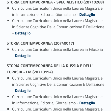
STORIA CONTEMPORANEA - SPECIALISTICO (20710268)
Curriculum: Curriculum Unico nella Laurea Magistrale
Link identifier #identifier_person_189265-1
in Informazione, Editoria, Giornalismo -
Dettaglio
Curriculum: Curriculum Unico nella Laurea Magistrale
in Scienze Cognitive Della Comunicazione E Dell'azione
Link identifier #identifier_person_118837-2
-
Dettaglio
STORIA CONTEMPORANEA (20740017)
Curriculum: Curriculum Unico nella Laurea in Filosofia
Link identifier #identifier_person_170715-1
-
Dettaglio
STORIA CONTEMPORANEA DELLA RUSSIA E DELL'
EURASIA - LM (20710194)
Curriculum: Curriculum Unico nella Laurea Magistrale
in Scienze Cognitive Della Comunicazione E Dell'azione
Link identifier #identifier_person_46167-1
-
Dettaglio
Curriculum: Curriculum Unico nella Laurea Magistrale
Link identifier #identifier_person_179465-2
in Informazione, Editoria, Giornalismo -
Dettaglio
Curriculum: Curriculum Unico nella Laurea Magistrale