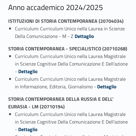
Anno accademico 2024/2025
ISTITUZIONI DI STORIA CONTEMPORANEA (20704034)
Curriculum: Curriculum Unico nella Laurea in Scienze
Link identifier #identifier_person_29142-1
Della Comunicazione - M - Z
Dettaglio
STORIA CONTEMPORANEA - SPECIALISTICO (20710268)
Curriculum: Curriculum Unico nella Laurea Magistrale
in Scienze Cognitive Della Comunicazione E Dell'azione
Link identifier #identifier_person_99631-1
-
Dettaglio
Curriculum: Curriculum Unico nella Laurea Magistrale
Link identifier #identifier_person_80585-2
in Informazione, Editoria, Giornalismo -
Dettaglio
STORIA CONTEMPORANEA DELLA RUSSIA E DELL'
EURASIA - LM (20710194)
Curriculum: Curriculum Unico nella Laurea Magistrale
in Scienze Cognitive Della Comunicazione E Dell'azione
Link identifier #identifier_person_183813-1
-
Dettaglio