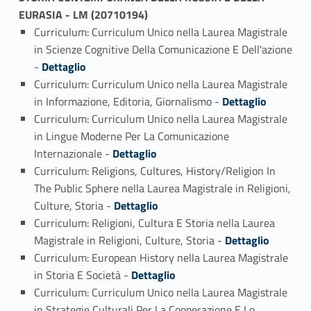
EURASIA - LM (20710194)
Curriculum: Curriculum Unico nella Laurea Magistrale
in Scienze Cognitive Della Comunicazione E Dell'azione
Link identifier #identifier_person_89201-1
-
Dettaglio
Curriculum: Curriculum Unico nella Laurea Magistrale
Link identifier #identifier_person_62580-2
in Informazione, Editoria, Giornalismo -
Dettaglio
Curriculum: Curriculum Unico nella Laurea Magistrale
in Lingue Moderne Per La Comunicazione
Link identifier #identifier_person_35093-3
Internazionale -
Dettaglio
Curriculum: Religions, Cultures, History/Religion In
The Public Sphere nella Laurea Magistrale in Religioni,
Link identifier #identifier_person_127705-4
Culture, Storia -
Dettaglio
Curriculum: Religioni, Cultura E Storia nella Laurea
Link identifier #identifier_person_130958-5
Magistrale in Religioni, Culture, Storia -
Dettaglio
Curriculum: European History nella Laurea Magistrale
Link identifier #identifier_person_92586-6
in Storia E Società -
Dettaglio
Curriculum: Curriculum Unico nella Laurea Magistrale
in Strategie Culturali Per La Cooperazione E Lo