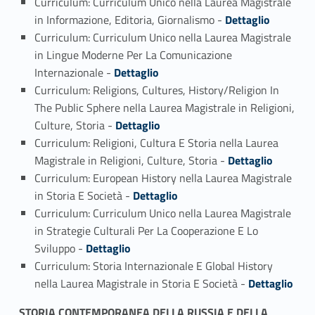
Curriculum: Curriculum Unico nella Laurea Magistrale
Link identifier #identifier_person_74063-2
in Informazione, Editoria, Giornalismo -
Dettaglio
Curriculum: Curriculum Unico nella Laurea Magistrale
in Lingue Moderne Per La Comunicazione
Link identifier #identifier_person_17258-3
Internazionale -
Dettaglio
Curriculum: Religions, Cultures, History/Religion In
The Public Sphere nella Laurea Magistrale in Religioni,
Link identifier #identifier_person_185133-4
Culture, Storia -
Dettaglio
Curriculum: Religioni, Cultura E Storia nella Laurea
Link identifier #identifier_person_131496-5
Magistrale in Religioni, Culture, Storia -
Dettaglio
Curriculum: European History nella Laurea Magistrale
Link identifier #identifier_person_55867-6
in Storia E Società -
Dettaglio
Curriculum: Curriculum Unico nella Laurea Magistrale
in Strategie Culturali Per La Cooperazione E Lo
Link identifier #identifier_person_76919-7
Sviluppo -
Dettaglio
Curriculum: Storia Internazionale E Global History
Link identifier #identifier_person_168155-8
nella Laurea Magistrale in Storia E Società -
Dettaglio
STORIA CONTEMPORANEA DELLA RUSSIA E DELLA