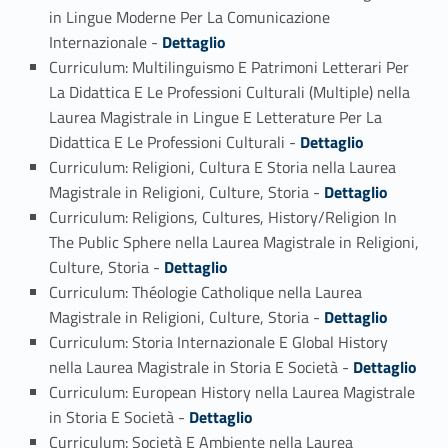
in Lingue Moderne Per La Comunicazione
Link identifier #identifier_person_30859-3
Internazionale -
Dettaglio
Curriculum: Multilinguismo E Patrimoni Letterari Per
La Didattica E Le Professioni Culturali (Multiple) nella
Laurea Magistrale in Lingue E Letterature Per La
Link identifier #identifier_person_128183-4
Didattica E Le Professioni Culturali -
Dettaglio
Curriculum: Religioni, Cultura E Storia nella Laurea
Link identifier #identifier_person_59785-5
Magistrale in Religioni, Culture, Storia -
Dettaglio
Curriculum: Religions, Cultures, History/Religion In
The Public Sphere nella Laurea Magistrale in Religioni,
Link identifier #identifier_person_113299-6
Culture, Storia -
Dettaglio
Curriculum: Théologie Catholique nella Laurea
Link identifier #identifier_person_165739-7
Magistrale in Religioni, Culture, Storia -
Dettaglio
Curriculum: Storia Internazionale E Global History
Link identifier #identifier_person_123357-8
nella Laurea Magistrale in Storia E Società -
Dettaglio
Curriculum: European History nella Laurea Magistrale
Link identifier #identifier_person_58738-9
in Storia E Società -
Dettaglio
Curriculum: Società E Ambiente nella Laurea