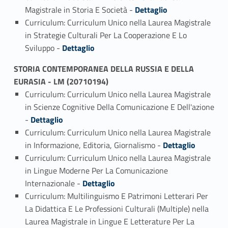
Link identifier #identifier_person_90463-10
Magistrale in Storia E Società -
Dettaglio
Curriculum: Curriculum Unico nella Laurea Magistrale
in Strategie Culturali Per La Cooperazione E Lo
Link identifier #identifier_person_85473-11
Sviluppo -
Dettaglio
STORIA CONTEMPORANEA DELLA RUSSIA E DELLA
EURASIA - LM (20710194)
Curriculum: Curriculum Unico nella Laurea Magistrale
in Scienze Cognitive Della Comunicazione E Dell'azione
Link identifier #identifier_person_62774-1
-
Dettaglio
Curriculum: Curriculum Unico nella Laurea Magistrale
Link identifier #identifier_person_126838-2
in Informazione, Editoria, Giornalismo -
Dettaglio
Curriculum: Curriculum Unico nella Laurea Magistrale
in Lingue Moderne Per La Comunicazione
Link identifier #identifier_person_177812-3
Internazionale -
Dettaglio
Curriculum: Multilinguismo E Patrimoni Letterari Per
La Didattica E Le Professioni Culturali (Multiple) nella
Laurea Magistrale in Lingue E Letterature Per La