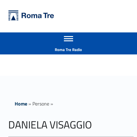
Primary Menu
Università Roma Tre
DANIELA VISAGGIO - Università Roma Tre
Apri il menu secondario
L’Università degli Studi Roma Tre è un’università giovane e per giovani, è nata nel 1992 ed è rapidamente cresciuta sia in termini di studenti che di corsi di studio offerti. Sono attivi 13 dipartimenti che offrono corsi di Laurea, Laurea magistrale, Master, Corsi di perfezionamento, Dottorati di ricerca e Scuole di specializzazione
Header info sidebar
Roma Tre Radio
Home
»
Persone
»
DANIELA VISAGGIO