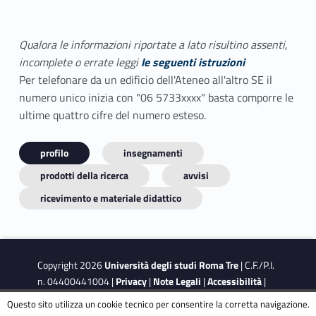
Qualora le informazioni riportate a lato risultino assenti,
incomplete o errate leggi
le seguenti istruzioni
Per telefonare da un edificio dell'Ateneo all'altro SE il
numero unico inizia con "06 5733xxxx" basta comporre le
ultime quattro cifre del numero esteso.
profilo
insegnamenti
prodotti della ricerca
avvisi
ricevimento e materiale didattico
Copyright 2026
Università degli studi Roma Tre
| C.F./P.I.
n. 04400441004 |
Privacy
|
Note Legali
|
Accessibilità
|
Obiettivi di accessibilità
|
Dichiarazione di accessibilità
Questo sito utilizza un cookie tecnico per consentire la corretta navigazione.