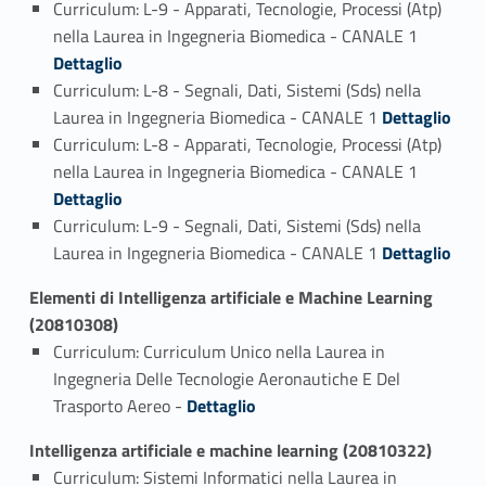
Curriculum: L-9 - Apparati, Tecnologie, Processi (Atp)
Link identifier #identifier_person_133267-2
nella Laurea in Ingegneria Biomedica - CANALE 1
Dettaglio
Curriculum: L-8 - Segnali, Dati, Sistemi (Sds) nella
Link identifier #identifier_person_122614-3
Laurea in Ingegneria Biomedica - CANALE 1
Dettaglio
Curriculum: L-8 - Apparati, Tecnologie, Processi (Atp)
Link identifier #identifier_person_81532-4
nella Laurea in Ingegneria Biomedica - CANALE 1
Dettaglio
Curriculum: L-9 - Segnali, Dati, Sistemi (Sds) nella
Link identifier #identifier_person_87537-5
Laurea in Ingegneria Biomedica - CANALE 1
Dettaglio
Elementi di Intelligenza artificiale e Machine Learning
(20810308)
Curriculum: Curriculum Unico nella Laurea in
Ingegneria Delle Tecnologie Aeronautiche E Del
Link identifier #identifier_person_120760-1
Trasporto Aereo -
Dettaglio
Intelligenza artificiale e machine learning (20810322)
Curriculum: Sistemi Informatici nella Laurea in