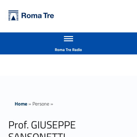
Primary Menu
Università Roma Tre
Prof. GIUSEPPE SANSONETTI insegnamenti - Università Roma Tre
Apri il menu secondario
L’Università degli Studi Roma Tre è un’università giovane e per giovani, è nata nel 1992 ed è rapidamente cresciuta sia in termini di studenti che di corsi di studio offerti. Sono attivi 13 dipartimenti che offrono corsi di Laurea, Laurea magistrale, Master, Corsi di perfezionamento, Dottorati di ricerca e Scuole di specializzazione
Header info sidebar
Roma Tre Radio
Home
»
Persone
»
Prof. GIUSEPPE
SANSONETTI