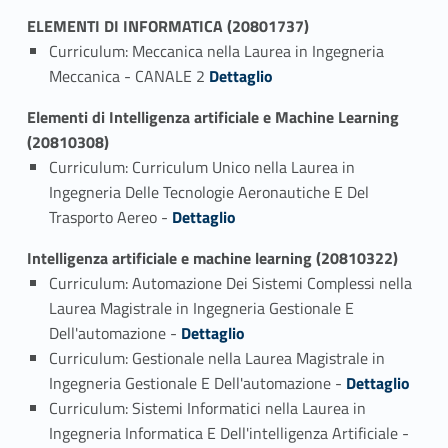
ELEMENTI DI INFORMATICA (20801737)
Curriculum: Meccanica nella Laurea in Ingegneria
Link identifier #identifier_person_68681-1
Meccanica - CANALE 2
Dettaglio
Elementi di Intelligenza artificiale e Machine Learning
(20810308)
Curriculum: Curriculum Unico nella Laurea in
Ingegneria Delle Tecnologie Aeronautiche E Del
Link identifier #identifier_person_176524-1
Trasporto Aereo -
Dettaglio
Intelligenza artificiale e machine learning (20810322)
Curriculum: Automazione Dei Sistemi Complessi nella
Laurea Magistrale in Ingegneria Gestionale E
Link identifier #identifier_person_86891-1
Dell'automazione -
Dettaglio
Curriculum: Gestionale nella Laurea Magistrale in
Link identifier #identifier_person_186283-2
Ingegneria Gestionale E Dell'automazione -
Dettaglio
Curriculum: Sistemi Informatici nella Laurea in
Link identifier #identifier_person_190310-3
Ingegneria Informatica E Dell'intelligenza Artificiale -