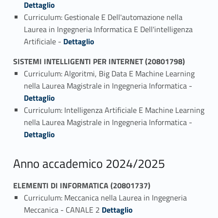
Dettaglio
Curriculum: Gestionale E Dell'automazione nella
Laurea in Ingegneria Informatica E Dell'intelligenza
Link identifier #identifier_person_76996-4
Artificiale -
Dettaglio
SISTEMI INTELLIGENTI PER INTERNET (20801798)
Curriculum: Algoritmi, Big Data E Machine Learning
Link identifier #identifier_person_137876-1
nella Laurea Magistrale in Ingegneria Informatica -
Dettaglio
Curriculum: Intelligenza Artificiale E Machine Learning
Link identifier #identifier_person_130434-2
nella Laurea Magistrale in Ingegneria Informatica -
Dettaglio
Anno accademico 2024/2025
ELEMENTI DI INFORMATICA (20801737)
Curriculum: Meccanica nella Laurea in Ingegneria
Link identifier #identifier_person_137711-1
Meccanica - CANALE 2
Dettaglio