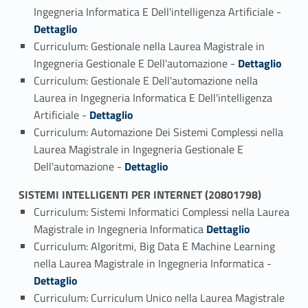
Link identifier #identifier_person_183586-1
Ingegneria Informatica E Dell'intelligenza Artificiale -
Dettaglio
Curriculum: Gestionale nella Laurea Magistrale in
Link identifier #identifier_person_151517-2
Ingegneria Gestionale E Dell'automazione -
Dettaglio
Curriculum: Gestionale E Dell'automazione nella
Laurea in Ingegneria Informatica E Dell'intelligenza
Link identifier #identifier_person_2941-3
Artificiale -
Dettaglio
Curriculum: Automazione Dei Sistemi Complessi nella
Laurea Magistrale in Ingegneria Gestionale E
Link identifier #identifier_person_198969-4
Dell'automazione -
Dettaglio
SISTEMI INTELLIGENTI PER INTERNET (20801798)
Curriculum: Sistemi Informatici Complessi nella Laurea
Link identifier #identifier_person_31704-1
Magistrale in Ingegneria Informatica
Dettaglio
Curriculum: Algoritmi, Big Data E Machine Learning
Link identifier #identifier_person_49320-2
nella Laurea Magistrale in Ingegneria Informatica -
Dettaglio
Curriculum: Curriculum Unico nella Laurea Magistrale