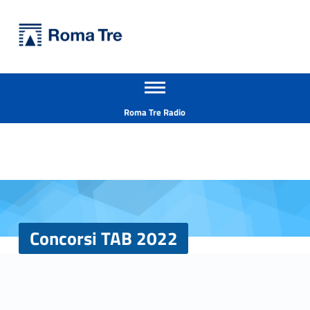
Primary Menu
Università Roma Tre
Concorsi TAB 2022 - Università Roma Tre
Apri il menu secondario
L’Università degli Studi Roma Tre è un’università giovane e per giovani, è nata nel 1992 ed è rapidamente cresciuta sia in termini di studenti che di corsi di studio offerti. Sono attivi 13 dipartimenti che offrono corsi di Laurea, Laurea magistrale, Master, Corsi di perfezionamento, Dottorati di ricerca e Scuole di specializzazione
Header info sidebar
Roma Tre Radio
Concorsi TAB 2022