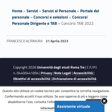
Home
»
Servizi
»
Servizi al Personale
»
Portale del
personale
»
Concorsi e selezioni
»
Concorsi
Personale Dirigente e TAB
»
Concorsi TAB 2022
C
FRANCESCO ALTAMURA
21 Aprile 2023
o
Skip back to navigation
n
c
Copyright 2026
Università degli studi Roma Tre
| C.F./P.I.
n. 04400441004 |
Privacy
|
Note Legali
|
Accessibilità
|
o
Obiettivi di accessibilità
|
Dichiarazione di accessibilità
r
Questo sito utilizza un cookie tecnico per consentire la corretta navigazione.
This site is protected by reCAPTCHA and the Google
Privacy
Confermando accetti il suo utilizzo. Se vuoi saperne di più e leggere come
s
Policy
and
Terms of Service
apply.
disabilitarne l'uso, consulta l'informativa estesa.
ENG
Accetta
Assistente virtuale
Menu
i
Informativa completa