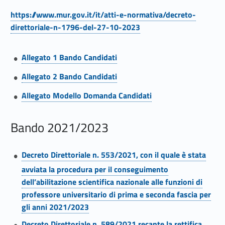
i
https://www.mur.gov.it/it/atti-e-normativa/decreto-
o
Link identifier #identifier__199492-3
direttoriale-n-1796-del-27-10-2023
n
Link identifier #identifier__160703-4
Allegato 1 Bando Candidati
e
Link identifier #identifier__110857-5
Allegato 2 Bando Candidati
S
Link identifier #identifier__123294-6
Allegato Modello Domanda Candidati
c
Bando 2021/2023
i
e
Link identifier #identifier__28268-7
Decreto Direttoriale n. 553/2021, con il quale è stata
n
avviata la procedura per il conseguimento
dell’abilitazione scientifica nazionale alle funzioni di
t
professore universitario di prima e seconda fascia per
i
gli anni 2021/2023
Link identifier #identifier__184019-8
Decreto Direttoriale n. 589/2021 recante la rettifica