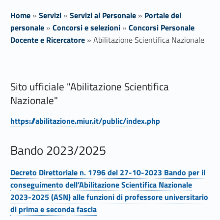
Home
»
Servizi
»
Servizi al Personale
»
Portale del
personale
»
Concorsi e selezioni
»
Concorsi Personale
Docente e Ricercatore
»
Abilitazione Scientifica Nazionale
A
Sito ufficiale "Abilitazione Scientifica
b
Nazionale"
i
https://abilitazione.miur.it/public/index.php
l
Link identifier #identifier__33268-1
i
Bando 2023/2025
t
Decreto Direttoriale n. 1796 del 27-10-2023 Bando per il
Link identifier #identifier__134708-2
conseguimento dell’Abilitazione Scientifica Nazionale
a
2023-2025 (ASN) alle funzioni di professore universitario
z
di prima e seconda fascia