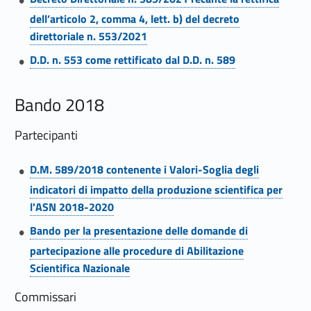
f
dell’articolo 2, comma 4, lett. b) del decreto
i
direttoriale n. 553/2021
Link identifier #identifier__21909-9
c
D.D. n. 553 come rettificato dal D.D. n. 589
a
Bando 2018
N
Partecipanti
a
Link identifier #identifier__146094-10
z
D.M. 589/2018 contenente i Valori-Soglia degli
indicatori di impatto della produzione scientifica per
i
l'ASN 2018-2020
Link identifier #identifier__46993-11
o
Bando per la presentazione delle domande di
n
partecipazione alle procedure di Abilitazione
Scientifica Nazionale
a
Commissari