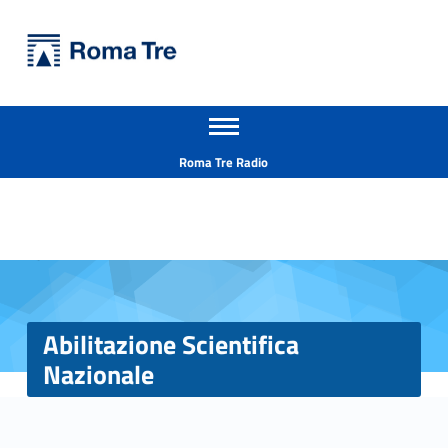
Primary Menu
Università Roma Tre
Abilitazione Scientifica Nazionale - Università Roma Tre
Apri il menu secondario
L’Università degli Studi Roma Tre è un’università giovane e per giovani, è nata nel 1992 ed è rapidamente cresciuta sia in termini di studenti che di corsi di studio offerti. Sono attivi 13 dipartimenti che offrono corsi di Laurea, Laurea magistrale, Master, Corsi di perfezionamento, Dottorati di ricerca e Scuole di specializzazione
Header info sidebar
Roma Tre Radio
Abilitazione Scientifica
Nazionale