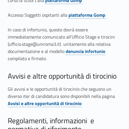
m
corso di studi ) alla
piattaforma Gomp
Link identifier #identifier__162188-1
e
Accesso Soggetti ospitanti alla
piattaforma Gomp
n
Link identifier #identifier__88654-2
In caso di infortunio, questo dovrà essere
t
immediatamente comunicato all’Ufficio Stage e tirocini
o
(ufficio.stage@uniroma3.it) unitamente alla relativa
documentazione e al modello
denuncia infortunio
(
Link identifier #identifier__148845-3
compilato e firmato.
e
Avvisi e altre opportunità di tirocinio
x
Gli avvisi e le opportunità di tirocinio che seguono un
t
diverso iter di candidatura sono disponibili nella pagina
r
Link identifier #identifier__36973-4
Link identifier #identifier__125041-1
Avvisi e altre opportunità di tirocinio
a
Regolamenti, informazioni e
c