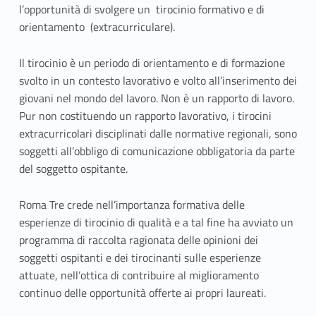
i
l’opportunità di svolgere un tirocinio formativo e di
orientamento (extracurriculare).
n
i
Il tirocinio è un periodo di orientamento e di formazione
svolto in un contesto lavorativo e volto all’inserimento dei
f
giovani nel mondo del lavoro. Non è un rapporto di lavoro.
Pur non costituendo un rapporto lavorativo, i tirocini
o
extracurricolari disciplinati dalle normative regionali, sono
r
soggetti all’obbligo di comunicazione obbligatoria da parte
del soggetto ospitante.
m
a
Roma Tre crede nell’importanza formativa delle
esperienze di tirocinio di qualità e a tal fine ha avviato un
t
programma di raccolta ragionata delle opinioni dei
soggetti ospitanti e dei tirocinanti sulle esperienze
i
attuate, nell’ottica di contribuire al miglioramento
v
continuo delle opportunità offerte ai propri laureati.