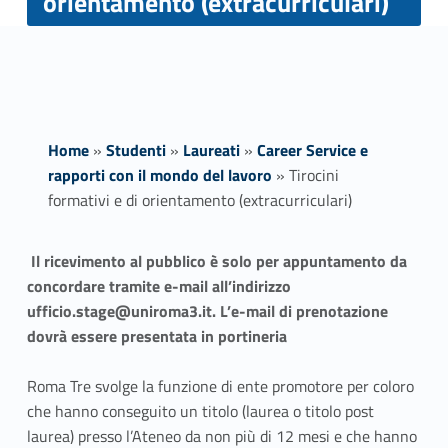
orientamento (extracurriculari)
Home
»
Studenti
»
Laureati
»
Career Service e
rapporti con il mondo del lavoro
»
Tirocini
formativi e di orientamento (extracurriculari)
T
Il ricevimento al pubblico è solo per appuntamento da
concordare tramite e-mail all’indirizzo
i
ufficio.stage@uniroma3.it. L’e-mail di prenotazione
r
dovrà essere presentata in portineria
o
Roma Tre svolge la funzione di ente promotore per coloro
che hanno conseguito un titolo (laurea o titolo post
c
laurea) presso l’Ateneo da non più di 12 mesi e che hanno