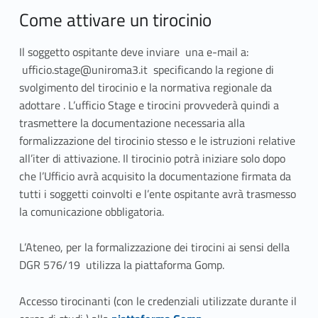
i
Come attivare un tirocinio
e
Il soggetto ospitante deve inviare una e-mail a:
d
ufficio.stage@uniroma3.it specificando la regione di
i
svolgimento del tirocinio e la normativa regionale da
adottare . L’ufficio Stage e tirocini provvederà quindi a
o
trasmettere la documentazione necessaria alla
formalizzazione del tirocinio stesso e le istruzioni relative
r
all’iter di attivazione. Il tirocinio potrà iniziare solo dopo
i
che l’Ufficio avrà acquisito la documentazione firmata da
tutti i soggetti coinvolti e l’ente ospitante avrà trasmesso
e
la comunicazione obbligatoria.
n
L’Ateneo, per la formalizzazione dei tirocini ai sensi della
t
DGR 576/19 utilizza la piattaforma Gomp.
a
Accesso tirocinanti (con le credenziali utilizzate durante il