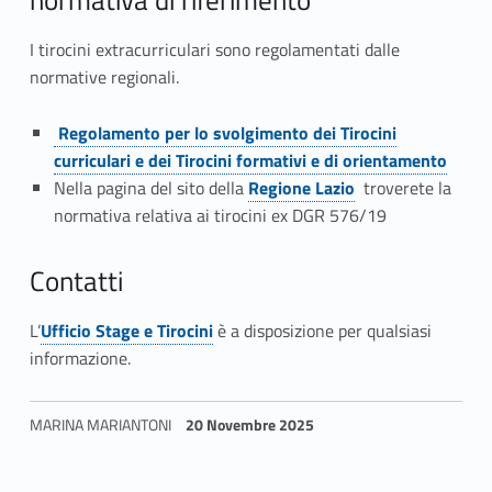
normativa di riferimento
u
I tirocini extracurriculari sono regolamentati dalle
r
normative regionali.
r
Link identifier #identifier__30995-5
Regolamento per lo svolgimento dei Tirocini
Link identifier #identifier__51893-2
i
curriculari e dei Tirocini formativi e di orientamento
Link identifier #identifier__40290-3
Link identifier #identifier__64912-6
Nella pagina del sito della
Regione Lazio
troverete la
c
normativa relativa ai tirocini ex DGR 576/19
u
Contatti
l
L’
Ufficio Stage e Tirocini
è a disposizione per qualsiasi
a
Link identifier #identifier__181333-5
Link identifier #identifier__114947-7
informazione.
r
i
MARINA MARIANTONI
20 Novembre 2025
)
Skip back to navigation