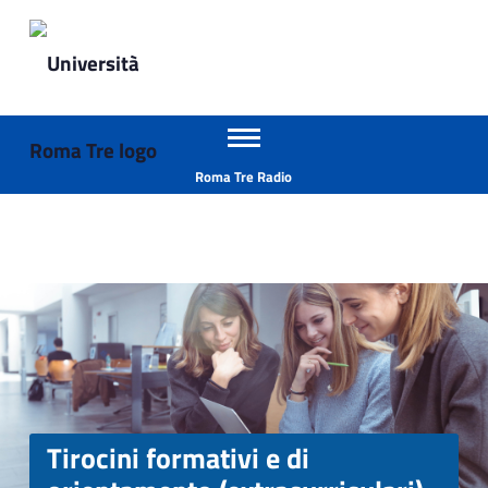
Primary Menu
Università Roma Tre
Tirocini formativi e di orientamento (extracurriculari) - Università Roma Tre
Apri il menu secondario
L’Università degli Studi Roma Tre è un’università giovane e per giovani, è nata nel 1992 ed è rapidamente cresciuta sia in termini di studenti che di corsi di studio offerti. Sono attivi 13 dipartimenti che offrono corsi di Laurea, Laurea magistrale, Master, Corsi di perfezionamento, Dottorati di ricerca e Scuole di specializzazione
Header info sidebar
Roma Tre Radio
Tirocini formativi e di