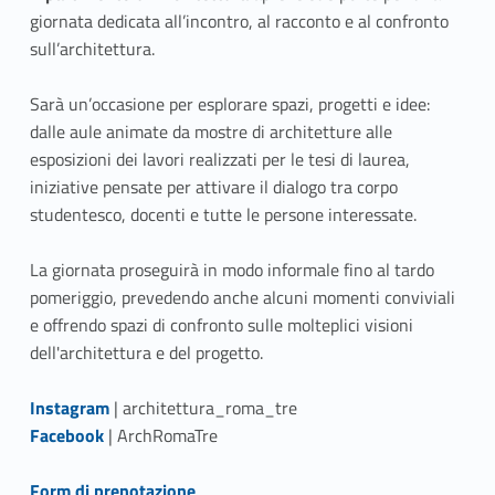
o
er
giornata dedicata all’incontro, al racconto e al confronto
o
sull’architettura.
k
Sarà un’occasione per esplorare spazi, progetti e idee:
dalle aule animate da mostre di architetture alle
esposizioni dei lavori realizzati per le tesi di laurea,
iniziative pensate per attivare il dialogo tra corpo
studentesco, docenti e tutte le persone interessate.
La giornata proseguirà in modo informale fino al tardo
pomeriggio, prevedendo anche alcuni momenti conviviali
e offrendo spazi di confronto sulle molteplici visioni
dell'architettura e del progetto.
Link identifier #identifier__49153-1
Instagram
| architettura_roma_tre
Link identifier #identifier__166044-2
Facebook
| ArchRomaTre
Link identifier #identifier__155920-3
Form di prenotazione