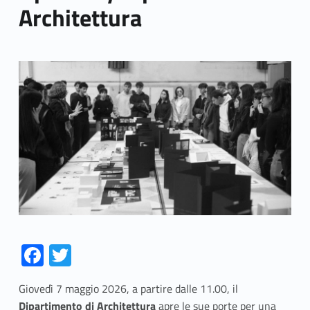
Architettura
Link identifier archive #link-archive-thumb-soap-96466
Fa
T
ce
w
Giovedì 7 maggio 2026, a partire dalle 11.00, il
b
itt
Dipartimento di Architettura
apre le sue porte per una