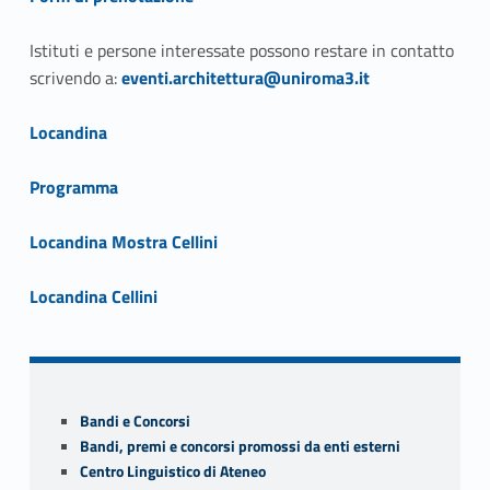
Istituti e persone interessate possono restare in contatto
Link identifier #identifier__22311-4
scrivendo a:
eventi.architettura@uniroma3.it
Link identifier #identifier__32240-5
Locandina
Link identifier #identifier__76409-6
Programma
Link identifier #identifier__43316-7
Locandina Mostra Cellini
Link identifier #identifier__51924-8
Locandina Cellini
Skip back to navigation
Sidebar
Bandi e Concorsi
Bandi, premi e concorsi promossi da enti esterni
Centro Linguistico di Ateneo