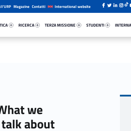
all’URP
Magazine
Contatti
International website
ica 57760-26
Ricerca 23497-38
Terza Missione 50236-49
Studenti 5064-66
Internazi
TICA
RICERCA
TERZA MISSIONE
STUDENTI
INTERNA
 What we
talk about