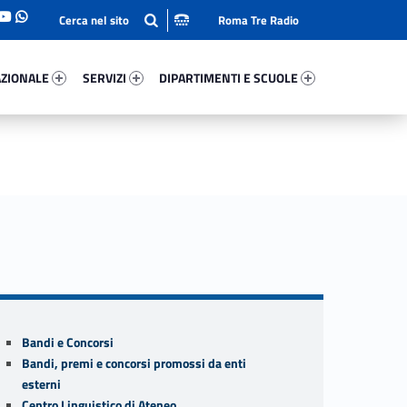
Roma Tre Radio
onale 39721-93
Servizi 9940-114
Dipartimenti E Scuole 62087-140
ZIONALE
SERVIZI
DIPARTIMENTI E SCUOLE
Sidebar
Bandi e Concorsi
Bandi, premi e concorsi promossi da enti
esterni
Centro Linguistico di Ateneo