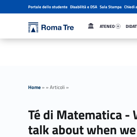
Portale dello studente
Disabilità e DSA
Sala Stampa
Chiedi 
Header info sidebar
Primary Menu
Ateneo 34188-1
Didatt
Università Roma Tre
ATENEO
DIDAT
Té di Matematica - What we talk about when we talk about scientific computing - Università Roma Tre
L’Università degli Studi Roma Tre è un’università giovane e per giovani, è nata nel 1992 ed è rapidamente cresciuta sia in termini di studenti che di corsi di studio offerti. Sono attivi 13 dipartimenti che offrono corsi di Laurea, Laurea magistrale, Master, Corsi di perfezionamento, Dottorati di ricerca e Scuole di specializzazione
Home
»
»
Articoli
»
Té di Matematica -
talk about when we 