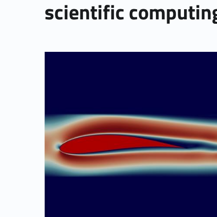
scientific computin
Link identifier archive #link-archive-thumb-soap-86210