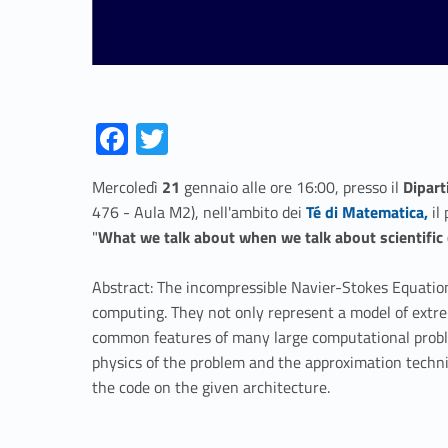
Fa
T
ce
w
Mercoledì
21
gennaio alle ore 16:00, presso il
Dipart
b
itt
Link identifier #identifier__37606-1
476 - Aula M2), nell'ambito dei
Té di Matematica,
il 
o
er
"
What we talk about when we talk about scientifi
o
Abstract: The incompressible Navier-Stokes Equation
k
computing. They not only represent a model of extre
common features of many large computational proble
physics of the problem and the approximation techn
the code on the given architecture.