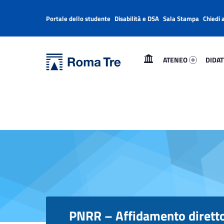
Portale dello studente
Disabilità e DSA
Sala Stampa
Chiedi 
Header info sidebar
Primary Menu
Ateneo 10018-1
Didatt
Università Roma Tre
ATENEO
DIDAT
PNRR - Affidamento diretto della fornitura di kit fotometro PF-3 e bilance CIG B61F8E38AD - Università Roma Tre
L’Università degli Studi Roma Tre è un’università giovane e per giovani, è nata nel 1992 ed è rapidamente cresciuta sia in termini di studenti che di corsi di studio offerti. Sono attivi 13 dipartimenti che offrono corsi di Laurea, Laurea magistrale, Master, Corsi di perfezionamento, Dottorati di ricerca e Scuole di specializzazione
PNRR – Affidamento diretto