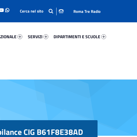
Roma Tre Radio
onale 59511-93
Servizi 6966-114
Dipartimenti E Scuole 87612-140
ZIONALE
SERVIZI
DIPARTIMENTI E SCUOLE
e bilance CIG B61F8E38AD