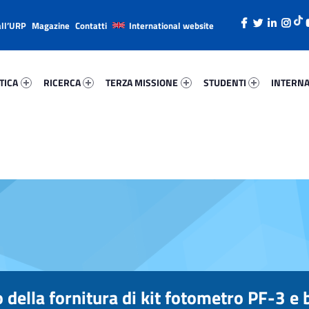
all’URP
Magazine
Contatti
International website
ica 41243-26
Ricerca 83994-38
Terza Missione 46372-49
Studenti 84020-66
Internazi
TICA
RICERCA
TERZA MISSIONE
STUDENTI
INTERNA
 della fornitura di kit fotometro PF-3 