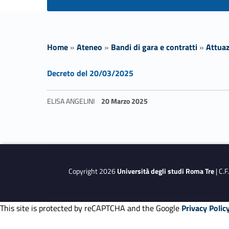
Home
»
Ateneo
»
Bandi di gara e contratti
»
Attua
Link identifier #identifier__58100-1
P
Decreto del 20/03/2025
N
ELISA ANGELINI
20 Marzo 2025
R
Skip back to navigation
R
–
Copyright 2026
Università degli studi Roma Tre
| C.
A
This site is protected by reCAPTCHA and the Google
Privacy Polic