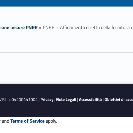
zione misure PNRR
»
PNRR – Affidamento diretto della fornitura 
F./P.I. n. 04400441004 |
Privacy
|
Note Legali
|
Accessibilità
|
Obiettivi di acc
y
and
Terms of Service
apply.