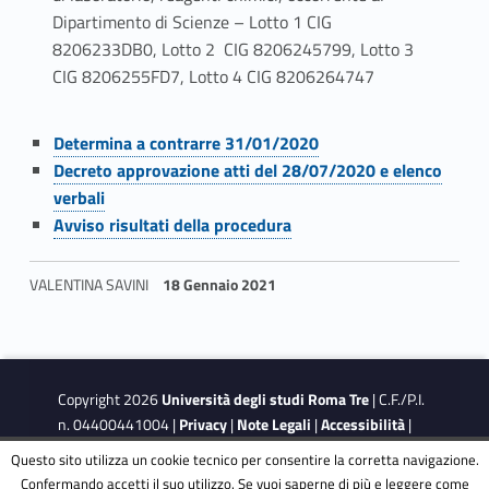
Dipartimento di Scienze – Lotto 1 CIG
8206233DB0, Lotto 2 CIG 8206245799, Lotto 3
CIG 8206255FD7, Lotto 4 CIG 8206264747
Link identifier #identifier__20560-1
A
Determina a contrarre 31/01/2020
Link identifier #identifier__59012-2
Decreto approvazione atti del 28/07/2020 e elenco
c
verbali
Link identifier #identifier__103409-3
c
Avviso risultati della procedura
o
VALENTINA SAVINI
18 Gennaio 2021
r
Skip back to navigation
d
o
Copyright 2026
Università degli studi Roma Tre
| C.F./P.I.
n. 04400441004 |
Privacy
|
Note Legali
|
Accessibilità
|
Q
Obiettivi di accessibilità
|
Dichiarazione di accessibilità
Questo sito utilizza un cookie tecnico per consentire la corretta navigazione.
Confermando accetti il suo utilizzo. Se vuoi saperne di più e leggere come