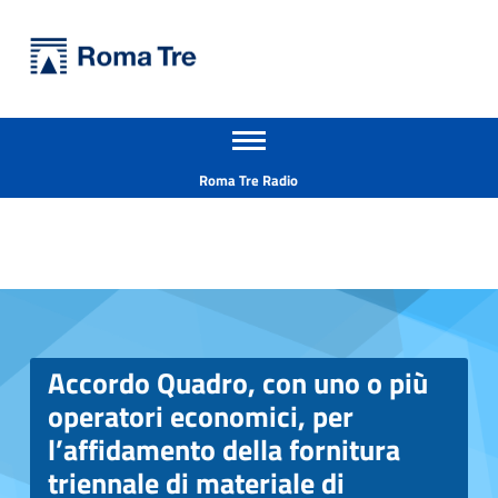
Primary Menu
Università Roma Tre
Apri il menu secondario
L’Università degli Studi Roma Tre è un’università giovane e per giovani, è nata nel 1992 ed è rapidamente cresciuta sia in termini di studenti che di corsi di studio offerti. Sono attivi 13 dipartimenti che offrono corsi di Laurea, Laurea magistrale, Master, Corsi di perfezionamento, Dottorati di ricerca e Scuole di specializzazione
Header info sidebar
Roma Tre Radio
Accordo Quadro, con uno o più operatori economici, per l’affidamento della fornitura triennale di materiale di laboratorio, reagenti chimici, occorrente al Dipartimento di Scienze – Lotto 1 CIG 8206233DB0, Lotto 2 CIG 8206245799, Lotto 3 CIG 8206255FD7, Lotto 4 CIG 8206264747 - Università Roma Tre
Accordo Quadro, con uno o più
operatori economici, per
l’affidamento della fornitura
triennale di materiale di