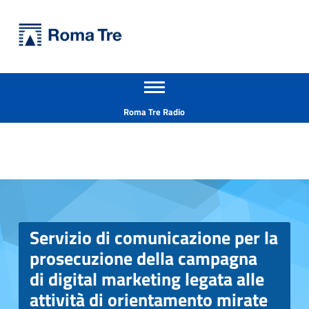
Primary Menu
Università Roma Tre
Apri il menu secondario
L’Università degli Studi Roma Tre è un’università giovane e per giovani, è nata nel 1992 ed è rapidamente cresciuta sia in termini di studenti che di corsi di studio offerti. Sono attivi 13 dipartimenti che offrono corsi di Laurea, Laurea magistrale, Master, Corsi di perfezionamento, Dottorati di ricerca e Scuole di specializzazione
Header info sidebar
Roma Tre Radio
Servizio di comunicazione per la prosecuzione della campagna di digital marketing legata alle attività di orientamento mirate alle iscrizioni per l’anno accademico 2020/2021 – CIG Z2C2DA015C - Università Roma Tre
Servizio di comunicazione per la
prosecuzione della campagna
di digital marketing legata alle
attività di orientamento mirate