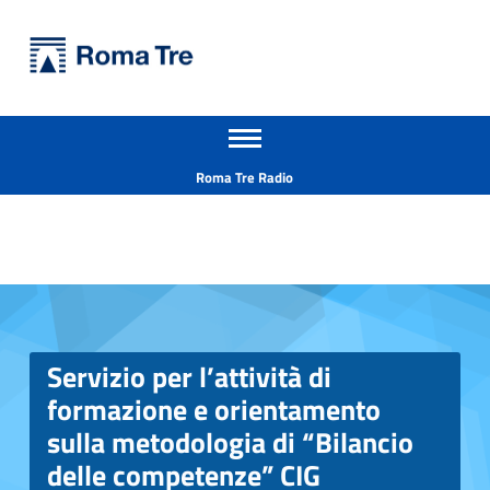
Primary Menu
Università Roma Tre
Servizio per l’attività di formazione e orientamento sulla metodologia di “Bilancio delle competenze” CIG Z442C00A5E - Università Roma Tre
Apri il menu secondario
L’Università degli Studi Roma Tre è un’università giovane e per giovani, è nata nel 1992 ed è rapidamente cresciuta sia in termini di studenti che di corsi di studio offerti. Sono attivi 13 dipartimenti che offrono corsi di Laurea, Laurea magistrale, Master, Corsi di perfezionamento, Dottorati di ricerca e Scuole di specializzazione
Header info sidebar
Roma Tre Radio
Servizio per l’attività di
formazione e orientamento
sulla metodologia di “Bilancio
delle competenze” CIG