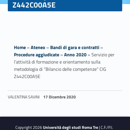
Z442C00A5E
Home
»
Ateneo
»
Bandi di gara e contratti
»
Procedure aggiudicate
»
Anno 2020
»
Servizio per
l’attività di formazione e orientamento sulla
metodologia di “Bilancio delle competenze” CIG
Z442C00A5E
S
VALENTINA SAVINI
17 Dicembre 2020
e
Skip back to navigation
r
Copyright 2026
Università degli studi Roma Tre
| C.F./P.I.