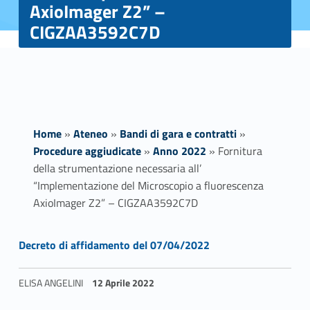
AxioImager Z2” –
CIGZAA3592C7D
Home
»
Ateneo
»
Bandi di gara e contratti
»
Procedure aggiudicate
»
Anno 2022
»
Fornitura
della strumentazione necessaria all’
“Implementazione del Microscopio a fluorescenza
AxioImager Z2” – CIGZAA3592C7D
Link identifier #identifier__45960-1
F
Decreto di affidamento del 07/04/2022
o
ELISA ANGELINI
12 Aprile 2022
r