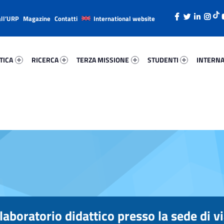
all’URP
Magazine
Contatti
International website
ica 81193-26
Ricerca 15823-38
Terza Missione 78067-49
Studenti 28768-66
Internazi
TICA
RICERCA
TERZA MISSIONE
STUDENTI
INTERNA
 laboratorio didattico presso la sede di v