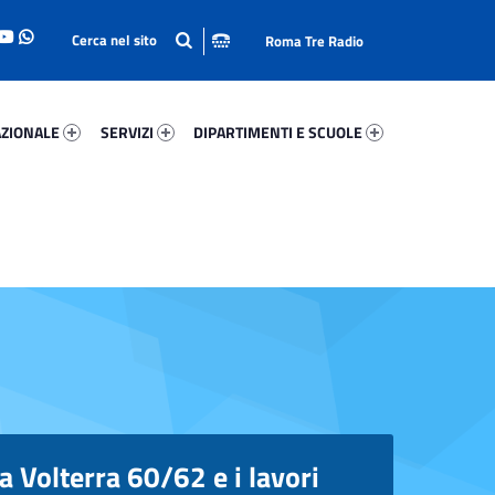
Roma Tre Radio
onale 93120-93
Servizi 85377-114
Dipartimenti E Scuole 87338-140
ZIONALE
SERVIZI
DIPARTIMENTI E SCUOLE
ia Volterra 60/62 e i lavori