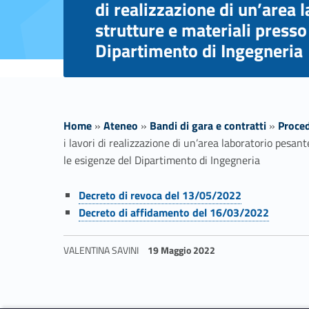
di realizzazione di un’area 
strutture e materiali presso
Dipartimento di Ingegneria
Home
»
Ateneo
»
Bandi di gara e contratti
»
Proced
i lavori di realizzazione di un’area laboratorio pesan
le esigenze del Dipartimento di Ingegneria
Link identifier #identifier__13848-1
L
Decreto di revoca del 13/05/2022
Link identifier #identifier__129128-2
Decreto di affidamento del 16/03/2022
a
VALENTINA SAVINI
19 Maggio 2022
v
Skip back to navigation
o