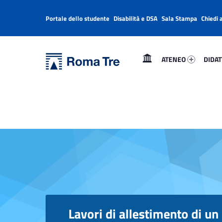
Portale dello studente
Disabilità e DSA
Sala Stampa
Chiedi 
Header info sidebar
Primary Menu
Ateneo 58273-1
Didatt
Università Roma Tre
ATENEO
DIDAT
L’Università degli Studi Roma Tre è un’università giovane e per giovani, è nata nel 1992 ed è rapidamente cresciuta sia in termini di studenti che di corsi di studio offerti. Sono attivi 13 dipartimenti che offrono corsi di Laurea, Laurea magistrale, Master, Corsi di perfezionamento, Dottorati di ricerca e Scuole di specializzazione
Lavori di allestimento di un laboratorio didattico presso la sede di via Volterra 60/62 e i lavori di realizzazione di un’area laboratorio pesante all’interno del Laboratorio Prove e Ricerca su strutture e materiali presso la sede di via della Vasca Navale 79/81, per le esigenze del Dipartimento di Ingegneria - Università Roma Tre
Lavori di allestimento di un