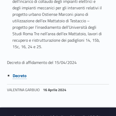
dell’incarico di collaudo degli impianti elettrici e
degli impianti meccanici per gli interventi relativi il
progetto urbano Ostiense Marconi: piano di
utilizzazione dell’ex Mattatoio di Testaccio –
progetto per l’insediamento dell’Università degli
Studi Roma Tre nell’area dell’ex Mattatoio, lavori di
recupero e ristrutturazione dei padiglioni 14, 15b,
15c, 16, 24 e 25.
A
Decreto di affidamento del 15/04/2024
f
Link identifier #identifier__96710-1
Decreto
f
VALENTINA GARBUIO
16 Aprile 2024
i
Skip back to navigation
d