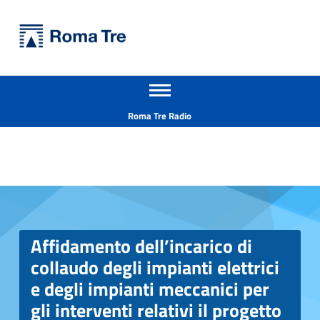
Primary Menu
Università Roma Tre
Apri il menu secondario
L’Università degli Studi Roma Tre è un’università giovane e per giovani, è nata nel 1992 ed è rapidamente cresciuta sia in termini di studenti che di corsi di studio offerti. Sono attivi 13 dipartimenti che offrono corsi di Laurea, Laurea magistrale, Master, Corsi di perfezionamento, Dottorati di ricerca e Scuole di specializzazione
Header info sidebar
Roma Tre Radio
Affidamento dell’incarico di
Affidamento dell’incarico di collaudo degli impianti elettrici e degli impianti meccanici per gli interventi relativi il progetto urbano Ostiense Marconi: piano di utilizzazione dell'ex Mattatoio di Testaccio - progetto per l'insediamento dell'Università degli Studi Roma Tre nell'area dell'ex Mattatoio, lavori di recupero e ristrutturazione dei padiglioni 14, 15b, 15c, 16, 24 e 25. - Università Roma Tre
collaudo degli impianti elettrici
e degli impianti meccanici per
gli interventi relativi il progetto