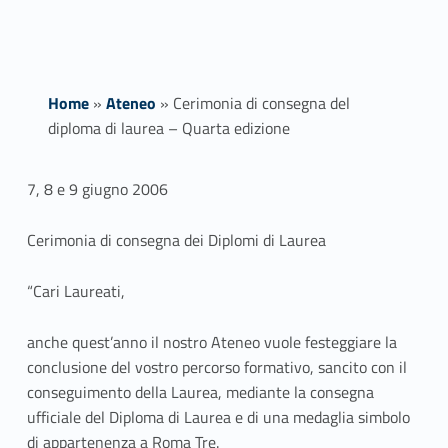
Home
»
Ateneo
»
Cerimonia di consegna del
diploma di laurea – Quarta edizione
C
7, 8 e 9 giugno 2006
e
Cerimonia di consegna dei Diplomi di Laurea
r
“Cari Laureati,
i
anche quest’anno il nostro Ateneo vuole festeggiare la
m
conclusione del vostro percorso formativo, sancito con il
o
conseguimento della Laurea, mediante la consegna
ufficiale del Diploma di Laurea e di una medaglia simbolo
n
di appartenenza a Roma Tre.