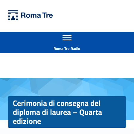
Primary Menu
Università Roma Tre
Cerimonia di consegna del diploma di laurea - Quarta edizione - Università Roma Tre
Apri il menu secondario
L’Università degli Studi Roma Tre è un’università giovane e per giovani, è nata nel 1992 ed è rapidamente cresciuta sia in termini di studenti che di corsi di studio offerti. Sono attivi 13 dipartimenti che offrono corsi di Laurea, Laurea magistrale, Master, Corsi di perfezionamento, Dottorati di ricerca e Scuole di specializzazione
Header info sidebar
Roma Tre Radio
Cerimonia di consegna del
diploma di laurea – Quarta
edizione