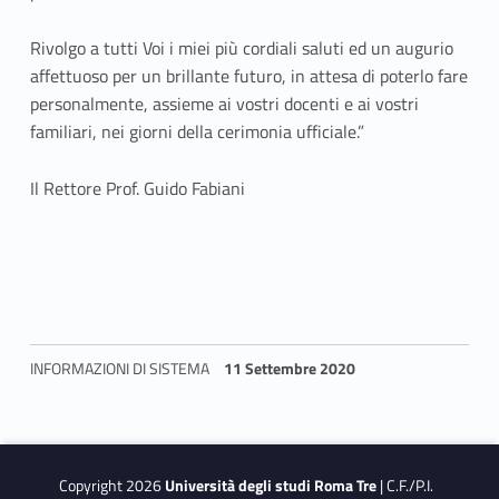
d
i
Rivolgo a tutti Voi i miei più cordiali saluti ed un augurio
affettuoso per un brillante futuro, in attesa di poterlo fare
l
personalmente, assieme ai vostri docenti e ai vostri
familiari, nei giorni della cerimonia ufficiale.”
a
u
Il Rettore Prof. Guido Fabiani
r
e
a
–
INFORMAZIONI DI SISTEMA
11 Settembre 2020
Q
Skip back to navigation
u
Copyright 2026
Università degli studi Roma Tre
| C.F./P.I.