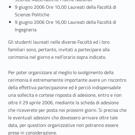
a
9 giugno 2006 Ore 10,00 Laureati della Facoltà di
d
Scienze Politiche
9 giugno 2006 Ore 16,00 Laureati della Facoltà di
e
Ingegneria
l
Gli studenti laureati nelle diverse Facoltà ed i loro
familiari sono, pertanto, invitati a partecipare alla
d
cerimonia nel giorno e nell’orario sopra indicato.
i
Per poter organizzare al meglio lo svolgimento della
p
cerimonia è estremamente importante avere un riscontro
l
della effettiva partecipazione ed è perciò indispensabile
una sollecita e cortese risposta di adesione, entro e non
o
oltre il 29 aprile 2006, mediante la scheda di adesione
che riceverete per posta nei prossimi giorni. Si precisa che
m
le eventuali adesioni che dovessero arrivare oltre tale
a
data, per questioni organizzative non potranno essere
prese in considerazione.