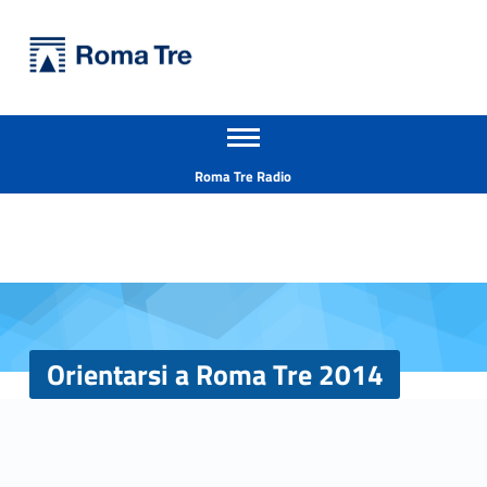
Primary Menu
Università Roma Tre
Orientarsi a Roma Tre 2014 - Università Roma Tre
Apri il menu secondario
L’Università degli Studi Roma Tre è un’università giovane e per giovani, è nata nel 1992 ed è rapidamente cresciuta sia in termini di studenti che di corsi di studio offerti. Sono attivi 13 dipartimenti che offrono corsi di Laurea, Laurea magistrale, Master, Corsi di perfezionamento, Dottorati di ricerca e Scuole di specializzazione
Header info sidebar
Roma Tre Radio
Orientarsi a Roma Tre 2014