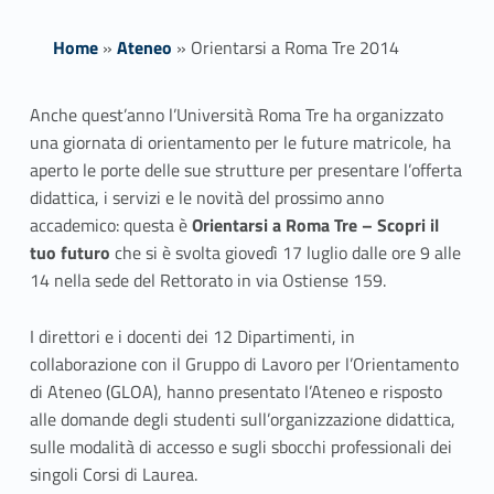
Home
»
Ateneo
»
Orientarsi a Roma Tre 2014
O
Anche quest’anno l’Università Roma Tre ha organizzato
una giornata di orientamento per le future matricole, ha
r
aperto le porte delle sue strutture per presentare l’offerta
i
didattica, i servizi e le novità del prossimo anno
accademico: questa è
Orientarsi a Roma Tre – Scopri il
e
tuo futuro
che si è svolta giovedì 17 luglio dalle ore 9 alle
14 nella sede del Rettorato in via Ostiense 159.
n
t
I direttori e i docenti dei 12 Dipartimenti, in
collaborazione con il Gruppo di Lavoro per l’Orientamento
a
di Ateneo (GLOA), hanno presentato l’Ateneo e risposto
r
alle domande degli studenti sull’organizzazione didattica,
sulle modalità di accesso e sugli sbocchi professionali dei
s
singoli Corsi di Laurea.