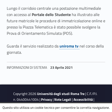
i
Lungo il corridoio centrale una postazione multimediale
a
con accesso al
Portale dello Studente
ha illustrato alle
future matricole le procedure di immatricolazione online e
R
presso la Piazza Telematica è stato possibile svolgere la
o
Prova di Orientamento Simulata (POS).
m
Guarda il servizio realizzato da
uniroma tv
nel corso della
Link identifier #identifier__21385-1
giornata.
a
T
INFORMAZIONI DI SISTEMA
23 Aprile 2021
r
Skip back to navigation
e
2
Copyright 2026
Università degli studi Roma Tre
| C.F./P.I.
n. 04400441004 |
Privacy
|
Note Legali
|
Accessibilità
|
0
Obiettivi di accessibilità
|
Dichiarazione di accessibilità
Questo sito utilizza un cookie tecnico per consentire la corretta navigazione.