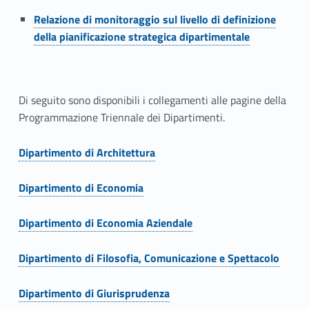
m
Link identifier #identifier__53767-2
Relazione di monitoraggio sul livello di definizione
a
della pianificazione strategica dipartimentale
z
i
Di seguito sono disponibili i collegamenti alle pagine della
Programmazione Triennale dei Dipartimenti.
o
n
Dipartimento di Architettura
Link identifier #identifier__148646-3
e
Dipartimento di Economia
T
Link identifier #identifier__77276-4
Dipartimento di Economia Aziendale
r
Link identifier #identifier__67417-5
i
Dipartimento di Filosofia, Comunicazione e Spettacolo
Link identifier #identifier__90732-6
e
Dipartimento di Giurisprudenza
Link identifier #identifier__73581-7