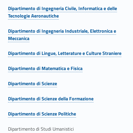
n
Dipartimento di Ingegneria Civile, Informatica e delle
n
Link identifier #identifier__58298-8
Tecnologie Aeronautiche
a
Dipartimento di Ingegneria Industriale, Elettronica e
l
Link identifier #identifier__185072-9
Meccanica
e
Dipartimento di Lingue, Letterature e Culture Straniere
d
Link identifier #identifier__146755-10
Dipartimento di Matematica e Fisica
e
Link identifier #identifier__79358-11
Dipartimento di Scienze
i
Link identifier #identifier__130149-12
D
Dipartimento di Scienze della Formazione
Link identifier #identifier__89921-13
i
Dipartimento di Scienze Politiche
p
Link identifier #identifier__35181-14
Dipartimento di Studi Umanistici