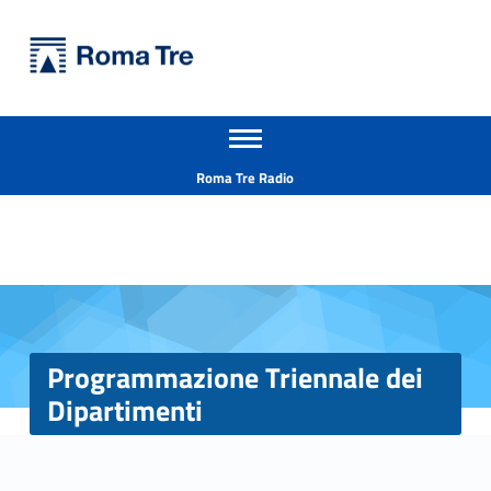
Primary Menu
Università Roma Tre
Programmazione Triennale dei Dipartimenti - Università Roma Tre
Apri il menu secondario
L’Università degli Studi Roma Tre è un’università giovane e per giovani, è nata nel 1992 ed è rapidamente cresciuta sia in termini di studenti che di corsi di studio offerti. Sono attivi 13 dipartimenti che offrono corsi di Laurea, Laurea magistrale, Master, Corsi di perfezionamento, Dottorati di ricerca e Scuole di specializzazione
Header info sidebar
Roma Tre Radio
Programmazione Triennale dei
Dipartimenti