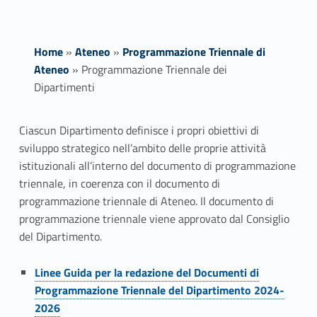
Home
»
Ateneo
»
Programmazione Triennale di
Ateneo
»
Programmazione Triennale dei
Dipartimenti
P
Ciascun Dipartimento definisce i propri obiettivi di
sviluppo strategico nell’ambito delle proprie attività
r
istituzionali all’interno del documento di programmazione
o
triennale, in coerenza con il documento di
programmazione triennale di Ateneo. Il documento di
g
programmazione triennale viene approvato dal Consiglio
del Dipartimento.
r
Link identifier #identifier__34935-1
a
Linee Guida per la redazione del Documenti di
Programmazione Triennale del Dipartimento 2024-
m
2026