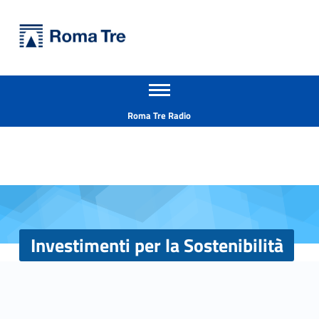
Primary Menu
Università Roma Tre
Investimenti per la Sostenibilità - Università Roma Tre
Apri il menu secondario
L’Università degli Studi Roma Tre è un’università giovane e per giovani, è nata nel 1992 ed è rapidamente cresciuta sia in termini di studenti che di corsi di studio offerti. Sono attivi 13 dipartimenti che offrono corsi di Laurea, Laurea magistrale, Master, Corsi di perfezionamento, Dottorati di ricerca e Scuole di specializzazione
Header info sidebar
Roma Tre Radio
Investimenti per la Sostenibilità