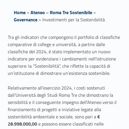
Home
»
Ateneo
»
Roma Tre Sostenibile
»
Governance
»
Investimenti per la Sostenibilità
I
Tra gli indicatori che compongono il portfolio di classifiche
comparative di college e università, a partire dalle
n
classifiche del 2024, è stato implementato un nuovo
v
indicatore per evidenziare i cambiamenti nell’istruzione
superiore: la “Sostenibilità”, che riflette la capacità di
e
un’istituzione di dimostrare un’esistenza sostenibile.
s
Relativamente all’esercizio 2024, i costi sostenuti
t
dall’Università degli Studi Roma Tre che dimostrano la
sensibilità e il conseguente impegno dell’Ateneo verso il
i
finanziamento di progetti e iniziative legate alla
m
sostenibilità ambientale e sociale, sono pari a
€
28.998.000,00
e possono essere classificati nelle