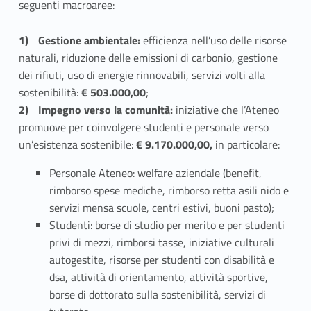
e
seguenti macroaree:
n
Gestione ambientale:
efficienza nell’uso delle risorse
t
naturali, riduzione delle emissioni di carbonio, gestione
dei rifiuti, uso di energie rinnovabili, servizi volti alla
i
sostenibilità:
€ 503.000,00
;
p
Impegno verso la comunità:
iniziative che l’Ateneo
promuove per coinvolgere studenti e personale verso
e
un’esistenza sostenibile:
€ 9.170.000,00,
in particolare:
r
Personale Ateneo: welfare aziendale (benefit,
rimborso spese mediche, rimborso retta asili nido e
l
servizi mensa scuole, centri estivi, buoni pasto);
a
Studenti: borse di studio per merito e per studenti
privi di mezzi, rimborsi tasse, iniziative culturali
S
autogestite, risorse per studenti con disabilità e
o
dsa, attività di orientamento, attività sportive,
borse di dottorato sulla sostenibilità, servizi di