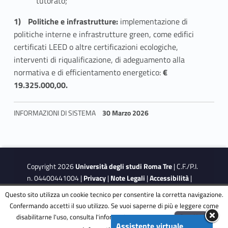
s
tutorato;
t
Politiche e infrastrutture:
implementazione di
politiche interne e infrastrutture green, come edifici
e
certificati LEED o altre certificazioni ecologiche,
n
interventi di riqualificazione, di adeguamento alla
normativa e di efficientamento energetico:
€
i
19.325.000,00.
b
INFORMAZIONI DI SISTEMA
30 Marzo 2026
i
Skip back to navigation
l
i
Copyright 2026
Università degli studi Roma Tre
| C.F./P.I.
t
n. 04400441004 |
Privacy
|
Note Legali
|
Accessibilità
|
Obiettivi di accessibilità
|
Dichiarazione di accessibilità
Questo sito utilizza un cookie tecnico per consentire la corretta navigazione.
à
Confermando accetti il suo utilizzo. Se vuoi saperne di più e leggere come
disabilitarne l'uso, consulta l'informativa estesa.
ENG
Accetta
This site is protected by reCAPTCHA and the Google
Privacy
Assistente virtuale
Menu