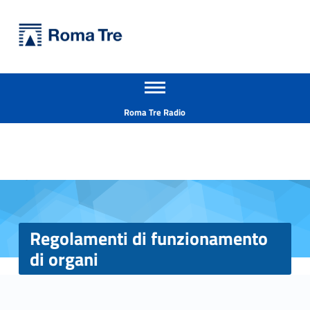
Primary Menu
Università Roma Tre
Regolamenti di funzionamento di organi - Università Roma Tre
Apri il menu secondario
L’Università degli Studi Roma Tre è un’università giovane e per giovani, è nata nel 1992 ed è rapidamente cresciuta sia in termini di studenti che di corsi di studio offerti. Sono attivi 13 dipartimenti che offrono corsi di Laurea, Laurea magistrale, Master, Corsi di perfezionamento, Dottorati di ricerca e Scuole di specializzazione
Header info sidebar
Roma Tre Radio
Regolamenti di funzionamento
di organi