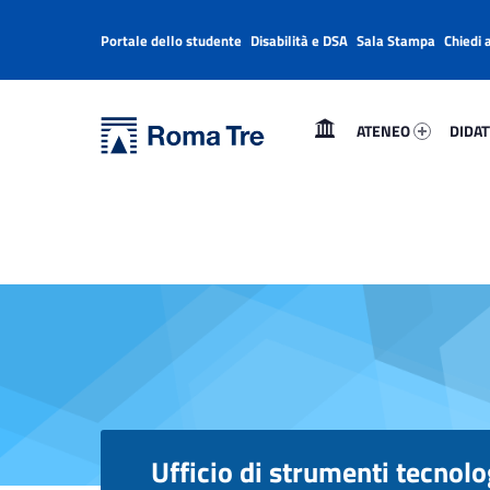
Portale dello studente
Disabilità e DSA
Sala Stampa
Chiedi 
Header info sidebar
Primary Menu
Ateneo 92315-1
Didatt
Università Roma Tre
ATENEO
DIDAT
Ufficio di strumenti tecnologici per la comunicazione digitale - Università Roma Tre
L’Università degli Studi Roma Tre è un’università giovane e per giovani, è nata nel 1992 ed è rapidamente cresciuta sia in termini di studenti che di corsi di studio offerti. Sono attivi 13 dipartimenti che offrono corsi di Laurea, Laurea magistrale, Master, Corsi di perfezionamento, Dottorati di ricerca e Scuole di specializzazione
Ufficio di strumenti tecnolo