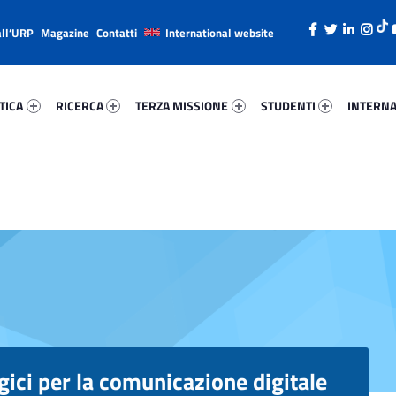
all’URP
Magazine
Contatti
International website
ica 42858-26
Ricerca 86794-38
Terza Missione 4221-49
Studenti 12793-66
Internazi
TICA
RICERCA
TERZA MISSIONE
STUDENTI
INTERNA
gici per la comunicazione digitale