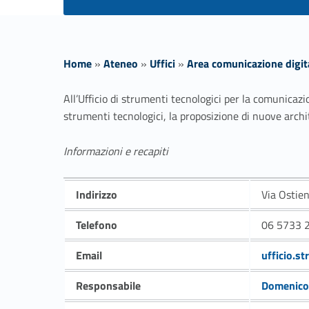
Home
»
Ateneo
»
Uffici
»
Area comunicazione digita
U
All’Ufficio di strumenti tecnologici per la comunicaz
strumenti tecnologici, la proposizione di nuove archi
f
Informazioni e recapiti
f
Indirizzo
Via Ostie
i
Telefono
06 5733 
c
Link identifier #identifier__155751-1
Email
ufficio.s
i
Link identifier #identifier__49232-2
Responsabile
Domenic