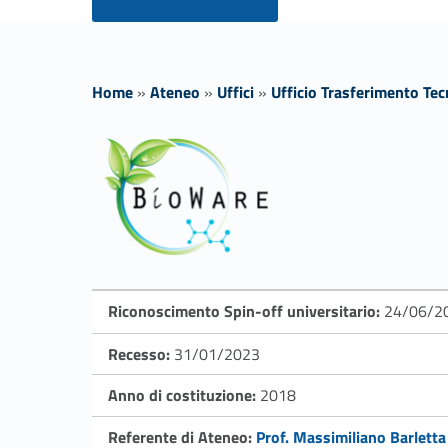
Home
»
Ateneo
»
Uffici
»
Ufficio Trasferimento Te
B
i
o
w
Riconoscimento Spin-off universitario:
24/06/2
a
Recesso:
31/01/2023
r
Anno di costituzione:
2018
Link identifier #identifier__50513-1
Referente di Ateneo:
Prof. Massimiliano Barletta