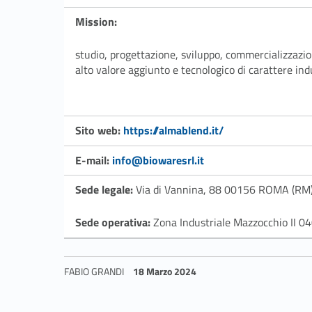
e
Mission:
studio, progettazione, sviluppo, commercializzazio
alto valore aggiunto e tecnologico di carattere ind
Link identifier #identifier__124011-2
Sito web:
https://almablend.it/
Link identifier #identifier__23800-3
E-mail:
info@biowaresrl.it
Sede legale:
Via di Vannina, 88 00156 ROMA (RM) 
Sede operativa:
Zona Industriale Mazzocchio II 040
FABIO GRANDI
18 Marzo 2024
Skip back to navigation