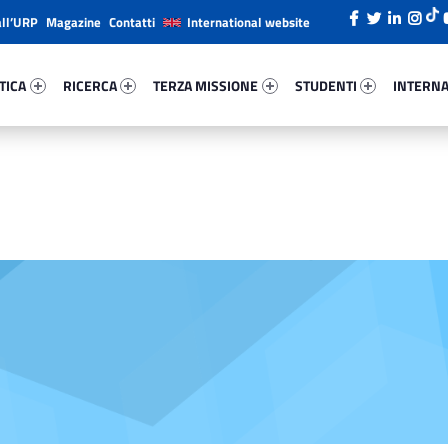
all’URP
Magazine
Contatti
International website
ica 83405-26
Ricerca 45261-38
Terza Missione 3709-49
Studenti 33294-66
Internazi
TICA
RICERCA
TERZA MISSIONE
STUDENTI
INTERNA