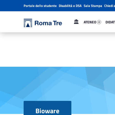
Portale dello studente
Disabilità e DSA
Sala Stampa
Chiedi 
Header info sidebar
Primary Menu
Ateneo 15632-1
Didatt
Bioware - Università Roma Tre
Università Roma Tre
ATENEO
DIDAT
L’Università degli Studi Roma Tre è un’università giovane e per giovani, è nata nel 1992 ed è rapidamente cresciuta sia in termini di studenti che di corsi di studio offerti. Sono attivi 13 dipartimenti che offrono corsi di Laurea, Laurea magistrale, Master, Corsi di perfezionamento, Dottorati di ricerca e Scuole di specializzazione
Bioware