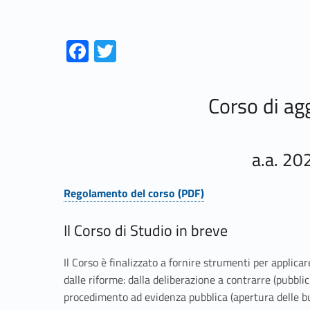
Link identifier #identifier__131606-1
Link identifier #identifier__113994-2
Fa
T
ce
w
b
itt
Corso di a
o
er
o
k
a.a. 2
Regolamento del corso (PDF)
Link identifier #identifier__95559-1
Il Corso di Studio in breve
Il Corso è finalizzato a fornire strumenti per applic
dalle riforme: dalla deliberazione a contrarre (pubblic
procedimento ad evidenza pubblica (apertura delle bus