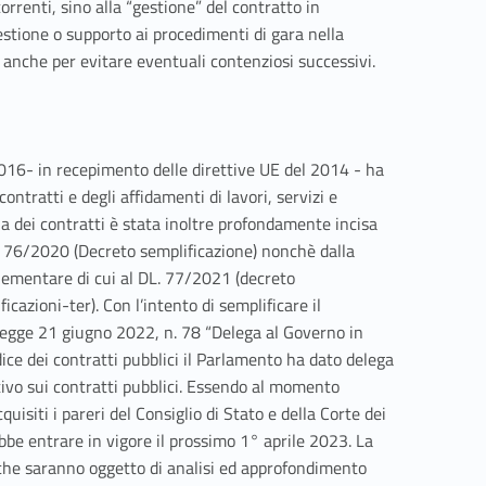
rrenti, sino alla “gestione” del contratto in
gestione o supporto ai procedimenti di gara nella
 anche per evitare eventuali contenziosi successivi.
0/2016- in recepimento delle direttive UE del 2014 - ha
ntratti e degli affidamenti di lavori, servizi e
na dei contratti è stata inoltre profondamente incisa
. 76/2020 (Decreto semplificazione) nonchè dalla
ementare di cui al DL. 77/2021 (decreto
cazioni-ter). Con l’intento di semplificare il
egge 21 giugno 2022, n. 78 “Delega al Governo in
dice dei contratti pubblici il Parlamento ha dato delega
ivo sui contratti pubblici. Essendo al momento
uisiti i pareri del Consiglio di Stato e della Corte dei
ebbe entrare in vigore il prossimo 1° aprile 2023. La
che saranno oggetto di analisi ed approfondimento