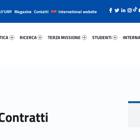
all’URP
Magazine
Contatti
International website
ica 24501-26
Ricerca 22431-38
Terza Missione 39362-49
Studenti 54464-66
Internazi
TICA
RICERCA
TERZA MISSIONE
STUDENTI
INTERNA
Contratti