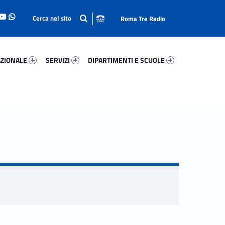
Roma Tre Radio
onale 7411-93
Servizi 78977-114
Dipartimenti E Scuole 18913-140
ZIONALE
SERVIZI
DIPARTIMENTI E SCUOLE