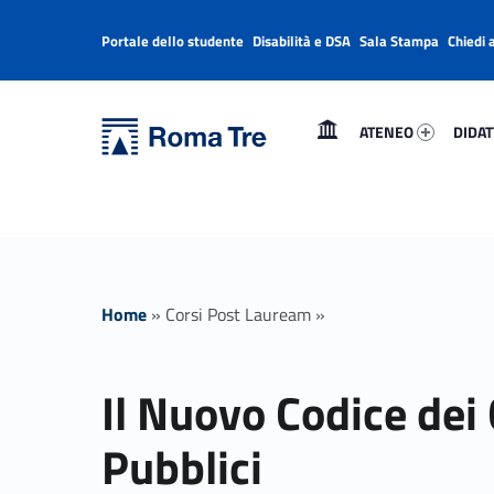
Portale dello studente
Disabilità e DSA
Sala Stampa
Chiedi 
Header info sidebar
Primary Menu
Ateneo 44426-1
Didatt
Università Roma Tre
Il Nuovo Codice dei Contratti Pubblici - Università Roma Tre
ATENEO
DIDAT
L’Università degli Studi Roma Tre è un’università giovane e per giovani, è nata nel 1992 ed è rapidamente cresciuta sia in termini di studenti che di corsi di studio offerti. Sono attivi 13 dipartimenti che offrono corsi di Laurea, Laurea magistrale, Master, Corsi di perfezionamento, Dottorati di ricerca e Scuole di specializzazione
Home
»
Corsi Post Lauream
»
Il Nuovo Codice dei 
Pubblici