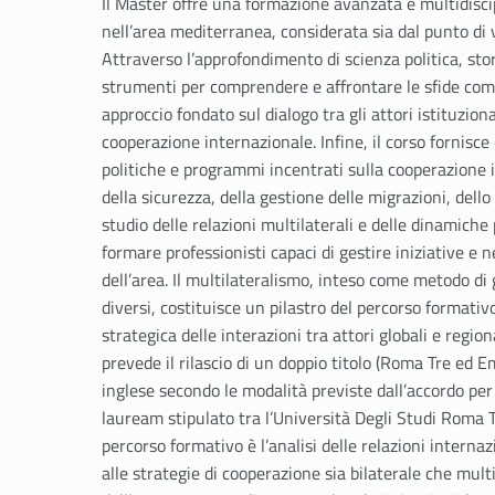
Il Master offre una formazione avanzata e multidisci
nell’area mediterranea, considerata sia dal punto di 
Attraverso l’approfondimento di scienza politica, stori
strumenti per comprendere e affrontare le sfide co
approccio fondato sul dialogo tra gli attori istituzion
cooperazione internazionale. Infine, il corso fornisc
politiche e programmi incentrati sulla cooperazione i
della sicurezza, della gestione delle migrazioni, dell
studio delle relazioni multilaterali e delle dinamiche
formare professionisti capaci di gestire iniziative e ne
dell’area. Il multilateralismo, inteso come metodo d
diversi, costituisce un pilastro del percorso formati
strategica delle interazioni tra attori globali e regio
prevede il rilascio di un doppio titolo (Roma Tre ed E
inglese secondo le modalità previste dall’accordo per il
lauream stipulato tra l’Università Degli Studi Roma 
percorso formativo è l’analisi delle relazioni interna
alle strategie di cooperazione sia bilaterale che multi