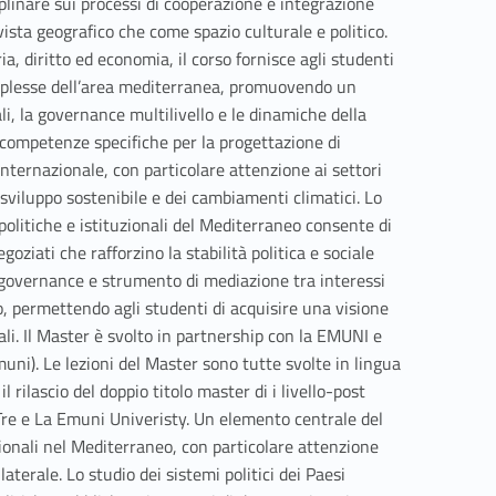
plinare sui processi di cooperazione e integrazione
vista geografico che come spazio culturale e politico.
a, diritto ed economia, il corso fornisce agli studenti
mplesse dell’area mediterranea, promuovendo un
ali, la governance multilivello e le dinamiche della
e competenze specifiche per la progettazione di
nternazionale, con particolare attenzione ai settori
o sviluppo sostenibile e dei cambiamenti climatici. Lo
 politiche e istituzionali del Mediterraneo consente di
goziati che rafforzino la stabilità politica e sociale
i governance e strumento di mediazione tra interessi
vo, permettendo agli studenti di acquisire una visione
nali. Il Master è svolto in partnership con la EMUNI e
muni). Le lezioni del Master sono tutte svolte in lingua
 rilascio del doppio titolo master di i livello-post
Tre e La Emuni Univeristy. Un elemento centrale del
zionali nel Mediterraneo, con particolare attenzione
laterale. Lo studio dei sistemi politici dei Paesi