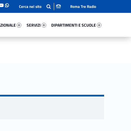
Roma Tre Radio
onale 11798-93
Servizi 18591-114
Dipartimenti E Scuole 1850-140
ZIONALE
SERVIZI
DIPARTIMENTI E SCUOLE