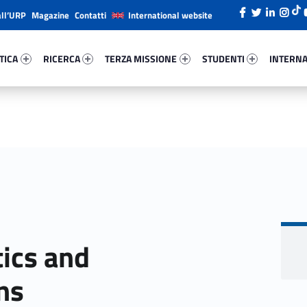
all’URP
Magazine
Contatti
International website
ica 14806-26
Ricerca 56750-38
Terza Missione 38340-49
Studenti 88982-66
Internazi
TICA
RICERCA
TERZA MISSIONE
STUDENTI
INTERNA
ics and
ns