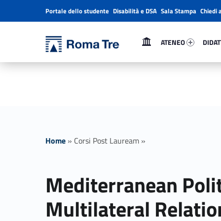
Portale dello studente
Disabilità e DSA
Sala Stampa
Chiedi 
Header info sidebar
Primary Menu
Ateneo 26102-1
Didatt
Università Roma Tre
ATENEO
DIDAT
Mediterranean Politics and Multilateral Relations - Università Roma Tre
L’Università degli Studi Roma Tre è un’università giovane e per giovani, è nata nel 1992 ed è rapidamente cresciuta sia in termini di studenti che di corsi di studio offerti. Sono attivi 13 dipartimenti che offrono corsi di Laurea, Laurea magistrale, Master, Corsi di perfezionamento, Dottorati di ricerca e Scuole di specializzazione
Home
»
Corsi Post Lauream
»
Mediterranean Polit
Multilateral Relatio