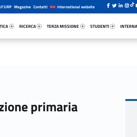
all’URP
Magazine
Contatti
International website
ca 1996-26
Ricerca 495-38
Terza Missione 63279-49
Studenti 35268-66
Internazi
TICA
RICERCA
TERZA MISSIONE
STUDENTI
INTERNA
zione primaria