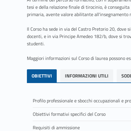
tesi e della relazione finale di tirocinio, è consegui
primaria, avente valore abilitante all'insegnamento n
Il Corso ha sede in via del Castro Pretorio 20, dove si
docenti, e in via Principe Amedeo 182/b, dove si trovan
studenti.
Maggiori informazioni sul Corso di laurea possono ess
Skip back to navigation
LINK IDENTIFIER #IDENTIFIER__161407-1
LINK IDENTIFIER #IDENTIFIER__151519-2
LINK IDENTIFIER #IDENTIFIER__29324-3
OBIETTIVI
INFORMAZIONI UTILI
SOD
OBIETTIVI
Profilo professionale e sbocchi occupazionali e prof
Insegnanti della scuola primaria e della scuola 
Obiettivi formativi specifici del Corso
Il docente formato nel Corso di laurea magistral
Il Corso di laurea magistrale a ciclo unico in S
formazione primaria sarà in grado di occuparsi d
Requisiti di ammissione