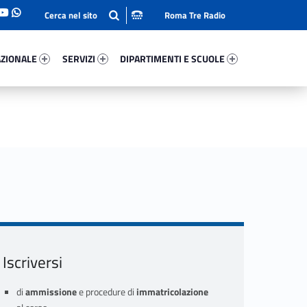
Roma Tre Radio
onale 43846-93
Servizi 23692-114
Dipartimenti E Scuole 20761-140
ZIONALE
SERVIZI
DIPARTIMENTI E SCUOLE
Iscriversi
di
ammissione
e procedure di
immatricolazione