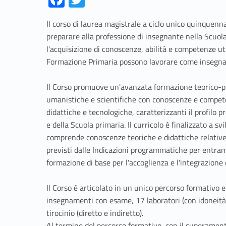
ce
w
Il corso di laurea magistrale a ciclo unico quinquenn
b
itt
preparare alla professione di insegnante nella Scuol
o
er
l'acquisizione di conoscenze, abilità e competenze uti
o
Formazione Primaria possono lavorare come insegnanti
k
Il Corso promuove un'avanzata formazione teorico-
umanistiche e scientifiche con conoscenze e compet
didattiche e tecnologiche, caratterizzanti il profilo p
e della Scuola primaria. Il curricolo è finalizzato a 
comprende conoscenze teoriche e didattiche relative 
previsti dalle Indicazioni programmatiche per entrambi
formazione di base per l'accoglienza e l'integrazione d
Il Corso è articolato in un unico percorso formativo e
insegnamenti con esame, 17 laboratori (con idoneità) 
tirocinio (diretto e indiretto).
Al termine del percorso formativo, con il superament