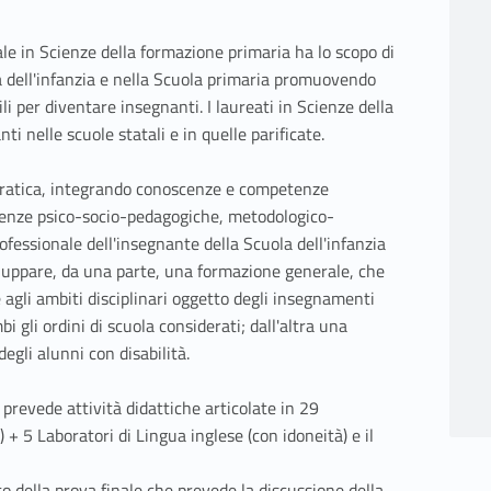
ale in Scienze della formazione primaria ha lo scopo di
a dell'infanzia e nella Scuola primaria promuovendo
li per diventare insegnanti. I laureati in Scienze della
 nelle scuole statali e in quelle parificate.
pratica, integrando conoscenze e competenze
enze psico-socio-pedagogiche, metodologico-
rofessionale dell'insegnante della Scuola dell'infanzia
sviluppare, da una parte, una formazione generale, che
agli ambiti disciplinari oggetto degli insegnamenti
 gli ordini di scuola considerati; dall'altra una
egli alunni con disabilità.
 prevede attività didattiche articolate in 29
+ 5 Laboratori di Lingua inglese (con idoneità) e il
o della prova finale che prevede la discussione della