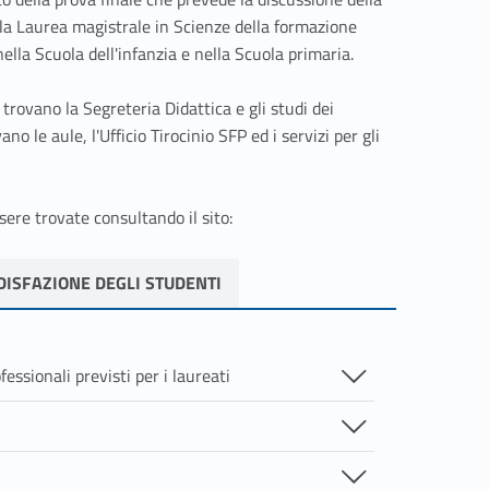
ta la Laurea magistrale in Scienze della formazione
ella Scuola dell'infanzia e nella Scuola primaria.
 trovano la Segreteria Didattica e gli studi dei
o le aule, l'Ufficio Tirocinio SFP ed i servizi per gli
ere trovate consultando il sito:
DISFAZIONE DEGLI STUDENTI
essionali previsti per i laureati
dell'infanzia
e a ciclo unico quinquennale in Scienze della
cienze della formazione primaria permette
ell'educazione, della formazione e