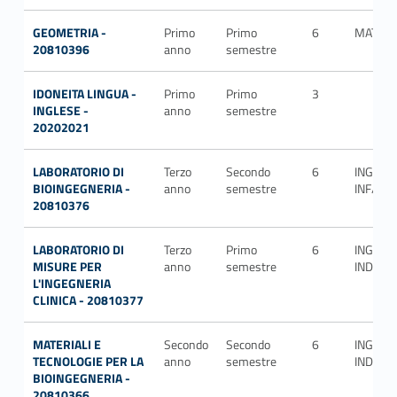
GEOMETRIA -
Primo
Primo
6
MAT/03
20810396
anno
semestre
IDONEITA LINGUA -
Primo
Primo
3
INGLESE -
anno
semestre
20202021
LABORATORIO DI
Terzo
Secondo
6
ING-
BIOINGEGNERIA -
anno
semestre
INF/06
20810376
LABORATORIO DI
Terzo
Primo
6
ING-
MISURE PER
anno
semestre
IND/34
L'INGEGNERIA
CLINICA - 20810377
MATERIALI E
Secondo
Secondo
6
ING-
TECNOLOGIE PER LA
anno
semestre
IND/16
BIOINGEGNERIA -
20810366