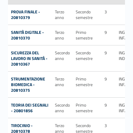
PROVA FINALE -
Terzo
Secondo
3
20810379
anno
semestre
SANITÀ DIGITALE -
Terzo
Primo
9
ING-
20810370
anno
semestre
INF/06
SICUREZZA DEL
Secondo
Secondo
9
ING-
LAVORO IN SANITÀ -
anno
semestre
IND/28
20810367
STRUMENTAZIONE
Terzo
Primo
9
ING-
BIOMEDICA -
anno
semestre
INF/06
20810375
TEORIA DEI SEGNALI
Secondo
Primo
9
ING-
- 20801856
anno
semestre
INF/03
TIROCINIO -
Terzo
Secondo
3
20810378
anno
semestre