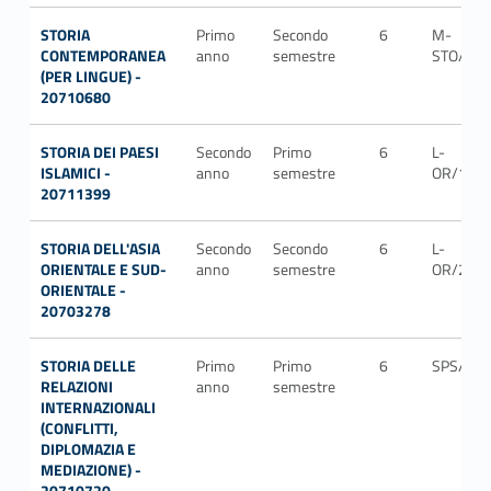
STORIA
Primo
Secondo
6
M-
CONTEMPORANEA
anno
semestre
STO/04
(PER LINGUE) -
20710680
STORIA DEI PAESI
Secondo
Primo
6
L-
ISLAMICI -
anno
semestre
OR/10
20711399
STORIA DELL'ASIA
Secondo
Secondo
6
L-
ORIENTALE E SUD-
anno
semestre
OR/23
ORIENTALE -
20703278
STORIA DELLE
Primo
Primo
6
SPS/06
RELAZIONI
anno
semestre
INTERNAZIONALI
(CONFLITTI,
DIPLOMAZIA E
MEDIAZIONE) -
20710720