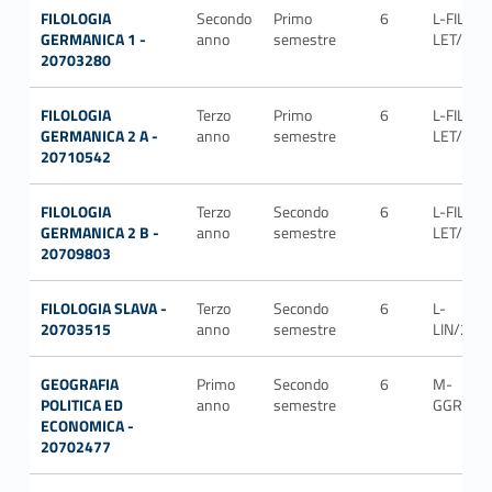
FILOLOGIA
Secondo
Primo
6
L-FIL-
GERMANICA 1 -
anno
semestre
LET/15
20703280
FILOLOGIA
Terzo
Primo
6
L-FIL-
GERMANICA 2 A -
anno
semestre
LET/15
20710542
FILOLOGIA
Terzo
Secondo
6
L-FIL-
GERMANICA 2 B -
anno
semestre
LET/15
20709803
FILOLOGIA SLAVA -
Terzo
Secondo
6
L-
20703515
anno
semestre
LIN/21
GEOGRAFIA
Primo
Secondo
6
M-
POLITICA ED
anno
semestre
GGR/02
ECONOMICA -
20702477