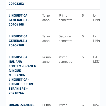
20703252
LINGUISTICA
Terzo
Primo
6
L-
GENERALE 3 -
anno
semestre
LIN/01
20704168
LINGUISTICA
Terzo
Secondo
6
L-
GENERALE 3 -
anno
semestre
LIN/01
20704168
LINGUISTICA
Primo
Primo
6
L-FIL-
ITALIANA
anno
semestre
LET/12
CONTEMPORANEA
(LINGUE
MEDIAZIONE
LINGUISTICA -
LINGUE CULTURE
STRANIERE) -
20710264
ORGANIZZAZIONE
Primo
Primo
6
IUS/13