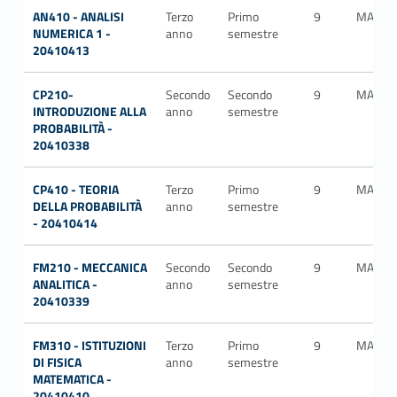
AN410 - ANALISI
Terzo
Primo
9
MAT/0
NUMERICA 1 -
anno
semestre
20410413
CP210-
Secondo
Secondo
9
MAT/0
INTRODUZIONE ALLA
anno
semestre
PROBABILITÀ -
20410338
CP410 - TEORIA
Terzo
Primo
9
MAT/0
DELLA PROBABILITÀ
anno
semestre
- 20410414
FM210 - MECCANICA
Secondo
Secondo
9
MAT/0
ANALITICA -
anno
semestre
20410339
FM310 - ISTITUZIONI
Terzo
Primo
9
MAT/0
DI FISICA
anno
semestre
MATEMATICA -
20410410