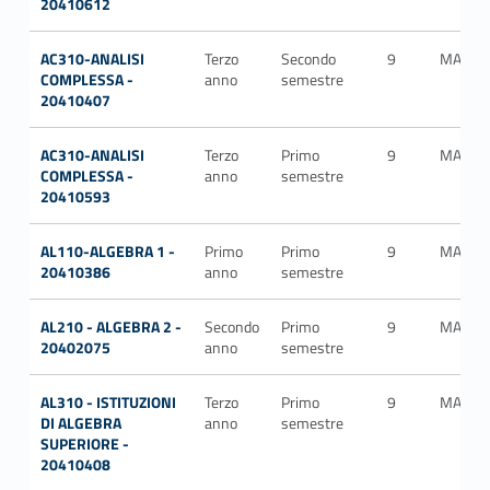
20410612
AC310-ANALISI
Terzo
Secondo
9
MAT/0
COMPLESSA -
anno
semestre
20410407
AC310-ANALISI
Terzo
Primo
9
MAT/0
COMPLESSA -
anno
semestre
20410593
AL110-ALGEBRA 1 -
Primo
Primo
9
MAT/0
20410386
anno
semestre
AL210 - ALGEBRA 2 -
Secondo
Primo
9
MAT/0
20402075
anno
semestre
AL310 - ISTITUZIONI
Terzo
Primo
9
MAT/0
DI ALGEBRA
anno
semestre
SUPERIORE -
20410408