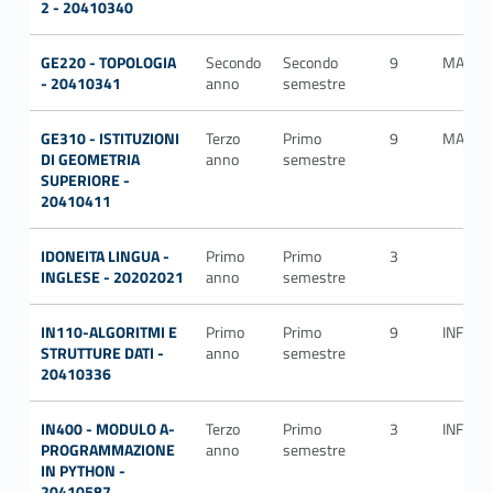
2 - 20410340
GE220 - TOPOLOGIA
Secondo
Secondo
9
MAT/0
- 20410341
anno
semestre
GE310 - ISTITUZIONI
Terzo
Primo
9
MAT/0
DI GEOMETRIA
anno
semestre
SUPERIORE -
20410411
IDONEITA LINGUA -
Primo
Primo
3
INGLESE - 20202021
anno
semestre
IN110-ALGORITMI E
Primo
Primo
9
INF/01
STRUTTURE DATI -
anno
semestre
20410336
IN400 - MODULO A-
Terzo
Primo
3
INF/01
PROGRAMMAZIONE
anno
semestre
IN PYTHON -
20410587