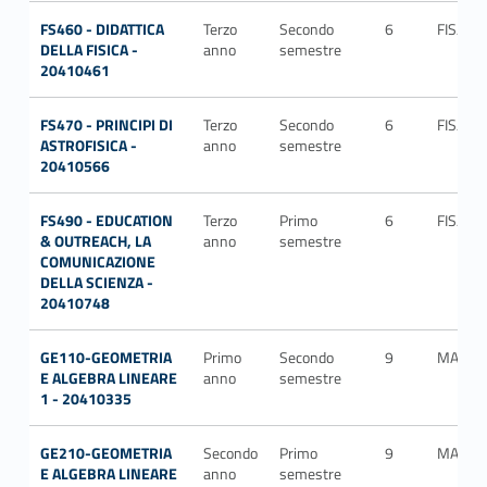
FS460 - DIDATTICA
Terzo
Secondo
6
FIS/08
DELLA FISICA -
anno
semestre
20410461
FS470 - PRINCIPI DI
Terzo
Secondo
6
FIS/05
ASTROFISICA -
anno
semestre
20410566
FS490 - EDUCATION
Terzo
Primo
6
FIS/08
& OUTREACH, LA
anno
semestre
COMUNICAZIONE
DELLA SCIENZA -
20410748
GE110-GEOMETRIA
Primo
Secondo
9
MAT/0
E ALGEBRA LINEARE
anno
semestre
1 - 20410335
GE210-GEOMETRIA
Secondo
Primo
9
MAT/0
E ALGEBRA LINEARE
anno
semestre