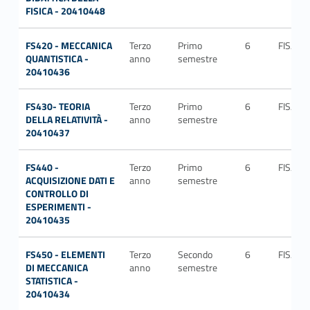
FISICA - 20410448
FS420 - MECCANICA
Terzo
Primo
6
FIS/02
QUANTISTICA -
anno
semestre
20410436
FS430- TEORIA
Terzo
Primo
6
FIS/02
DELLA RELATIVITÀ -
anno
semestre
20410437
FS440 -
Terzo
Primo
6
FIS/04
ACQUISIZIONE DATI E
anno
semestre
CONTROLLO DI
ESPERIMENTI -
20410435
FS450 - ELEMENTI
Terzo
Secondo
6
FIS/02
DI MECCANICA
anno
semestre
STATISTICA -
20410434