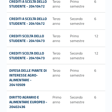
CREDITI A SCELTA DELLO
Terzo
Primo
6
STUDENTE - 20410472
anno
semestre
CREDITI A SCELTA DELLO
Terzo
Secondo
6
STUDENTE - 20410472
anno
semestre
CREDITI SCELTA DELLO
Terzo
Primo
12
STUDENTE - 20410473
anno
semestre
CREDITI SCELTA DELLO
Terzo
Secondo
12
STUDENTE - 20410473
anno
semestre
DIFESA DELLE PIANTE DI
Terzo
Primo
6
AG
INTERESSE AGRO-
anno
semestre
ALIMENTARE -
20410509
DIRITTO AGRARIO E
Primo
Secondo
6
IUS
ALIMENTARE EUROPEO -
anno
semestre
20402436