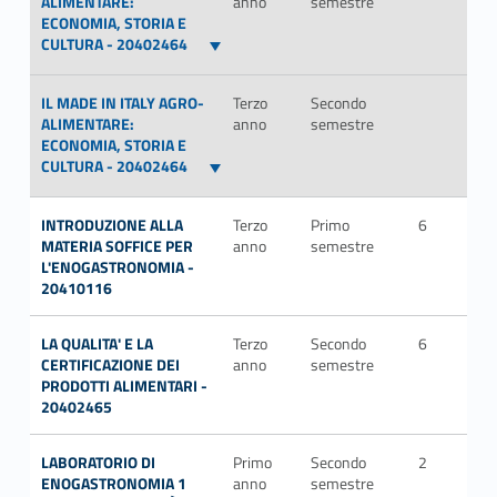
ALIMENTARE:
anno
semestre
ECONOMIA, STORIA E
CULTURA - 20402464
IL MADE IN ITALY AGRO-
Terzo
Secondo
ALIMENTARE:
anno
semestre
ECONOMIA, STORIA E
CULTURA - 20402464
INTRODUZIONE ALLA
Terzo
Primo
6
FIS
MATERIA SOFFICE PER
anno
semestre
L'ENOGASTRONOMIA -
20410116
LA QUALITA' E LA
Terzo
Secondo
6
SEC
CERTIFICAZIONE DEI
anno
semestre
P/1
PRODOTTI ALIMENTARI -
20402465
LABORATORIO DI
Primo
Secondo
2
ENOGASTRONOMIA 1
anno
semestre