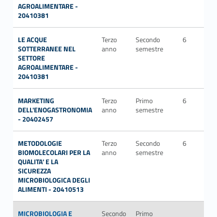
AGROALIMENTARE -
20410381
LE ACQUE
Terzo
Secondo
6
GE
SOTTERRANEE NEL
anno
semestre
SETTORE
AGROALIMENTARE -
20410381
MARKETING
Terzo
Primo
6
SEC
DELL'ENOGASTRONOMIA
anno
semestre
P/0
- 20402457
METODOLOGIE
Terzo
Secondo
6
BIO
BIOMOLECOLARI PER LA
anno
semestre
QUALITA' E LA
SICUREZZA
MICROBIOLOGICA DEGLI
ALIMENTI - 20410513
MICROBIOLOGIA E
Secondo
Primo