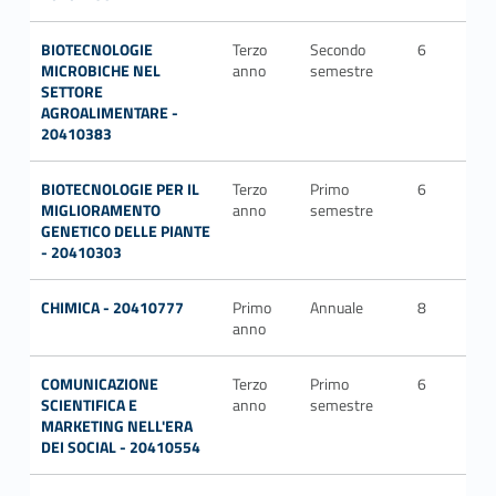
BIOTECNOLOGIE
Terzo
Secondo
6
CH
MICROBICHE NEL
anno
semestre
SETTORE
AGROALIMENTARE -
20410383
BIOTECNOLOGIE PER IL
Terzo
Primo
6
BIO
MIGLIORAMENTO
anno
semestre
GENETICO DELLE PIANTE
- 20410303
CHIMICA - 20410777
Primo
Annuale
8
Mul
anno
COMUNICAZIONE
Terzo
Primo
6
SEC
SCIENTIFICA E
anno
semestre
P/0
MARKETING NELL'ERA
DEI SOCIAL - 20410554