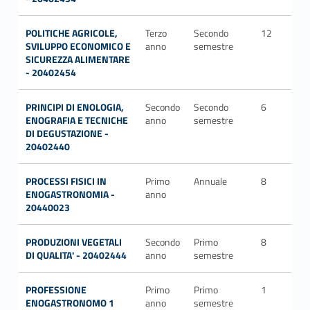
POLITICHE AGRICOLE,
Terzo
Secondo
12
SEC
SVILUPPO ECONOMICO E
anno
semestre
P/0
SICUREZZA ALIMENTARE
- 20402454
PRINCIPI DI ENOLOGIA,
Secondo
Secondo
6
AG
ENOGRAFIA E TECNICHE
anno
semestre
DI DEGUSTAZIONE -
20402440
PROCESSI FISICI IN
Primo
Annuale
8
Mul
ENOGASTRONOMIA -
anno
20440023
PRODUZIONI VEGETALI
Secondo
Primo
8
AG
DI QUALITA' - 20402444
anno
semestre
PROFESSIONE
Primo
Primo
1
ENOGASTRONOMO 1
anno
semestre