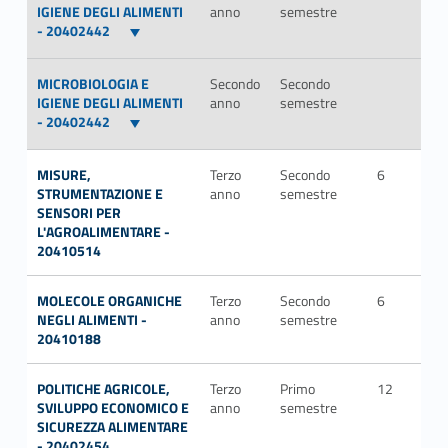
IGIENE DEGLI ALIMENTI
anno
semestre
- 20402442
MICROBIOLOGIA E
Secondo
Secondo
IGIENE DEGLI ALIMENTI
anno
semestre
- 20402442
MISURE,
Terzo
Secondo
6
Mul
STRUMENTAZIONE E
anno
semestre
SENSORI PER
L'AGROALIMENTARE -
20410514
MOLECOLE ORGANICHE
Terzo
Secondo
6
CH
NEGLI ALIMENTI -
anno
semestre
20410188
POLITICHE AGRICOLE,
Terzo
Primo
12
SEC
SVILUPPO ECONOMICO E
anno
semestre
P/0
SICUREZZA ALIMENTARE
- 20402454