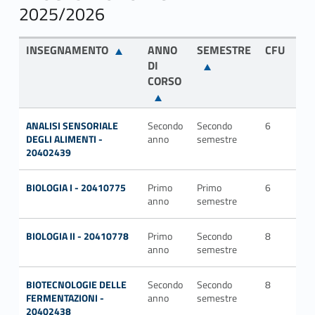
2025/2026
INSEGNAMENTO
ANNO
SEMESTRE
CFU
SS
DI
CORSO
ANALISI SENSORIALE
Secondo
Secondo
6
AG
DEGLI ALIMENTI -
anno
semestre
20402439
BIOLOGIA I - 20410775
Primo
Primo
6
Mul
anno
semestre
BIOLOGIA II - 20410778
Primo
Secondo
8
Mul
anno
semestre
BIOTECNOLOGIE DELLE
Secondo
Secondo
8
CH
FERMENTAZIONI -
anno
semestre
20402438