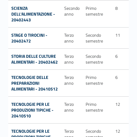
SCIENZA
Secondo
Primo
8
ME
DELL'ALIMENTAZIONE -
anno
semestre
20402443
STAGE O TIROCINI -
Terzo
Secondo
11
20402472
anno
semestre
STORIA DELLE CULTURE
Terzo
Secondo
6
M-
ALIMENTARI - 20402462
anno
semestre
STO
TECNOLOGIE DELLE
Terzo
Primo
6
AG
PREPARAZIONI
anno
semestre
ALIMENTARI - 20410512
TECNOLOGIE PER LE
Terzo
Primo
12
AG
PRODUZIONI TIPICHE -
anno
semestre
20410510
TECNOLOGIE PER LE
Terzo
Secondo
12
AG
PRODUZIONI TIPICHE -
anno
semestre