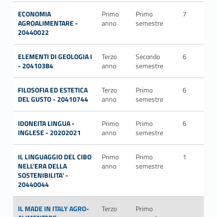
ECONOMIA
Primo
Primo
7
AG
AGROALIMENTARE -
anno
semestre
20440022
ELEMENTI DI GEOLOGIA I
Terzo
Secondo
6
GE
- 20410384
anno
semestre
FILOSOFIA ED ESTETICA
Terzo
Primo
6
M-
DEL GUSTO - 20410744
anno
semestre
FIL
IDONEITA LINGUA -
Primo
Primo
6
INGLESE - 20202021
anno
semestre
IL LINGUAGGIO DEL CIBO
Primo
Primo
1
NELL'ERA DELLA
anno
semestre
SOSTENIBILITA' -
20440044
IL MADE IN ITALY AGRO-
Terzo
Primo