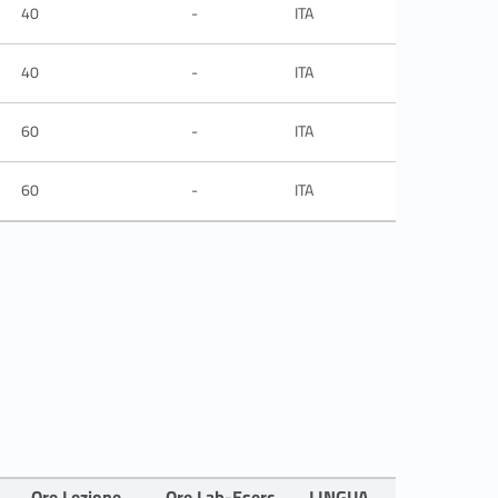
40
-
ITA
40
-
ITA
60
-
ITA
60
-
ITA
Ore Lezione
Ore Lab-Eserc
LINGUA