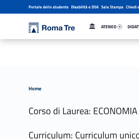
Portale dello studente
Disabilità e DSA
Sala Stampa
Chiedi 
Header info sidebar
Primary Menu
Ateneo 33497-1
Didatt
Università Roma Tre
Università Roma Tre
ATENEO
DIDAT
L’Università degli Studi Roma Tre è un’università giovane e per giovani, è nata nel 1992 ed è rapidamente cresciuta sia in termini di studenti che di corsi di studio offerti. Sono attivi 13 dipartimenti che offrono corsi di Laurea, Laurea magistrale, Master, Corsi di perfezionamento, Dottorati di ricerca e Scuole di specializzazione
Home
Corso di Laurea: ECONOMIA
Curriculum: Curriculum unic