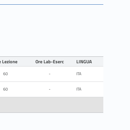
e Lezione
Ore Lab-Eserc
LINGUA
60
-
ITA
60
-
ITA