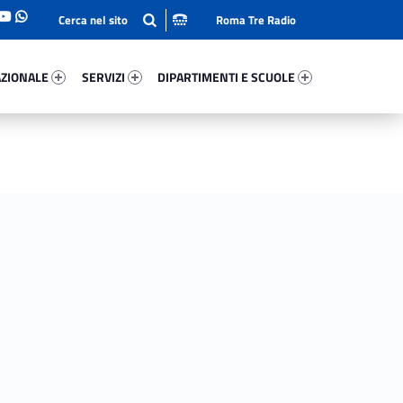
Roma Tre Radio
onale 50940-93
Servizi 45342-114
Dipartimenti E Scuole 29769-140
ZIONALE
SERVIZI
DIPARTIMENTI E SCUOLE