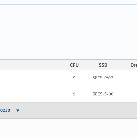
CFU
SSD
Or
9
SECS-P/07
9
SECS-S/06
10230