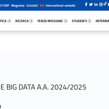
all’URP
Magazine
Contatti
International website
ica 83531-26
Ricerca 98299-38
Terza Missione 33270-49
Studenti 38709-66
Internazi
TICA
RICERCA
TERZA MISSIONE
STUDENTI
INTERNA
 E BIG DATA A.A. 2024/2025
o