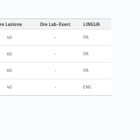
re Lezione
Ore Lab-Eserc
LINGUA
40
-
ITA
60
-
ITA
60
-
ITA
40
-
ENG