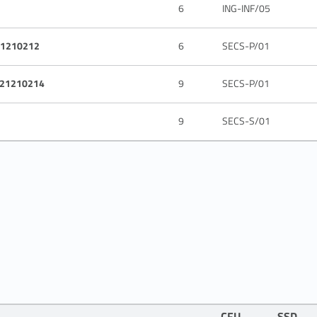
6
ING-INF/05
21210212
6
SECS-P/01
 21210214
9
SECS-P/01
9
SECS-S/01
CFU
SSD