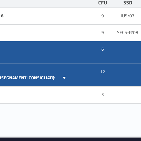
CFU
SSD
16
9
IUS/07
9
SECS-P/08
6
12
INSEGNAMENTI CONSIGLIATI):
3