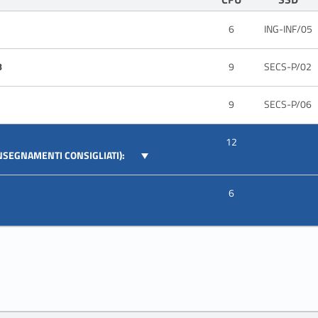
6
ING-INF/05
8
9
SECS-P/02
9
SECS-P/06
12
INSEGNAMENTI CONSIGLIATI):
6