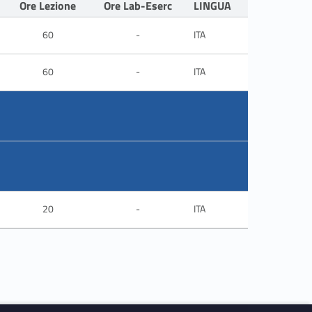
Ore Lezione
Ore Lab-Eserc
LINGUA
60
-
ITA
60
-
ITA
20
-
ITA