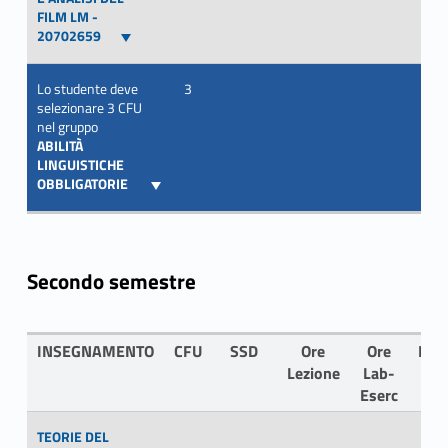
FILM LM -
20702659
Lo studente deve
3
selezionare 3 CFU
nel gruppo
ABILITÀ
LINGUISTICHE
OBBLIGATORIE
Secondo semestre
INSEGNAMENTO
CFU
SSD
Ore
Ore
LIN
Lezione
Lab-
Eserc
TEORIE DEL