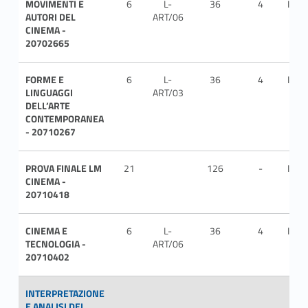
MOVIMENTI E
6
L-
36
4
ITA
AUTORI DEL
ART/06
CINEMA -
20702665
FORME E
6
L-
36
4
ITA
LINGUAGGI
ART/03
DELL’ARTE
CONTEMPORANEA
- 20710267
PROVA FINALE LM
21
126
-
ITA
CINEMA -
20710418
CINEMA E
6
L-
36
4
ITA
TECNOLOGIA -
ART/06
20710402
INTERPRETAZIONE
E ANALISI DEL