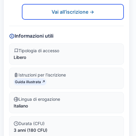
B
Link identifier #identifier__52620-2
i
Vai all’iscrizione →
g
D
Informazioni utili
a
Tipologia di accesso
Libero
t
a
Istruzioni per l’iscrizione
Link identifier #identifier__167406-3
(
Guida illustrata ↗
L
Lingua di erogazione
Italiano
-
3
Durata (CFU)
3 anni (180 CFU)
3