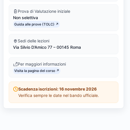
)
Prova di Valutazione iniziale
Non selettiva
Link identifier #identifier__104795-4
Guida alle prove (TOLC) ↗
Sedi delle lezioni
Via Silvio D’Amico 77 – 00145 Roma
Per maggiori informazioni
Link identifier #identifier__117090-5
Visita la pagina del corso ↗
Scadenza iscrizioni: 16 novembre 2026
Verifica sempre le date nel bando ufficiale.