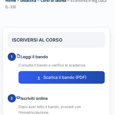
Home
»
Didattica
»
Corsi di laurea
»
Economia e Big Data
(L-33)
E
c
ISCRIVERSI AL CORSO
o
n
Leggi il bando
1
o
Consulta il bando e verifica le scadenze.
m
Link identifier #identifier__108367-1
Scarica il bando (PDF)
i
a
Iscriviti online
2
e
Dopo aver letto il bando, procedi con
l’immatricolazione.