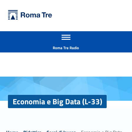
Primary Menu
Università Roma Tre
Economia e Big Data (L-33) - Università Roma Tre
Apri il menu secondario
L’Università degli Studi Roma Tre è un’università giovane e per giovani, è nata nel 1992 ed è rapidamente cresciuta sia in termini di studenti che di corsi di studio offerti. Sono attivi 13 dipartimenti che offrono corsi di Laurea, Laurea magistrale, Master, Corsi di perfezionamento, Dottorati di ricerca e Scuole di specializzazione
Header info sidebar
Roma Tre Radio
Economia e Big Data (L-33)