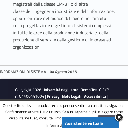
magistrali della classe LM-31 o di altra
classe dell’ingegneria industriale e dell’informazione,
oppure entrare nel mondo del lavoro nell’ambito
della progettazione e gestione di sistemi complessi,
in tutte le aree della produzione industriale, della
produzione di servizi e della gestione di imprese ed
organizzazioni.
INFORMAZIONI DI SISTEMA
04 Agosto 2026
Skip back to navigation
Copyright 2026
Università degli studi Roma Tre
| C.F./P.I.
n. 04400441004 |
Privacy
|
Note Legali
|
Accessibilità
|
Obiettivi di accessibilità
|
Dichiarazione di accessibilità
Questo sito utilizza un cookie tecnico per consentire la corretta navigazione.
Confermando accetti il suo utilizzo. Se vuoi saperne di più e leggere come
disabilitarne l'uso, consulta l'informativa estesa.
ENG
Accetta
This site is protected by reCAPTCHA and the Google
Privacy
Assistente virtuale
Menu
Informativa completa
Policy
and
Terms of Service
apply.