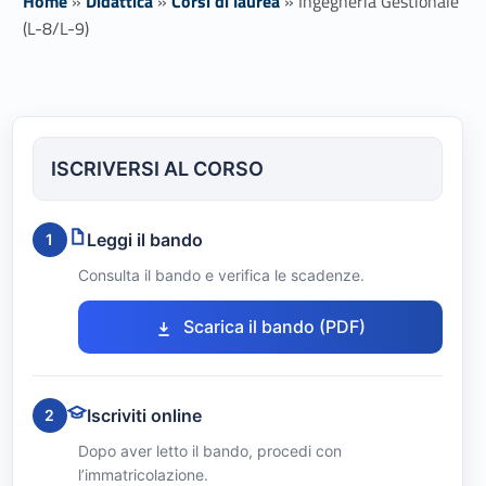
Home
»
Didattica
»
Corsi di laurea
»
Ingegneria Gestionale
(L-8/L-9)
I
n
ISCRIVERSI AL CORSO
g
e
Leggi il bando
1
g
Consulta il bando e verifica le scadenze.
n
Link identifier #identifier__125744-1
Scarica il bando (PDF)
e
r
Iscriviti online
2
i
Dopo aver letto il bando, procedi con
l’immatricolazione.