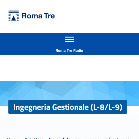
Primary Menu
Università Roma Tre
Ingegneria Gestionale (L-8/L-9) - Università Roma Tre
Apri il menu secondario
L’Università degli Studi Roma Tre è un’università giovane e per giovani, è nata nel 1992 ed è rapidamente cresciuta sia in termini di studenti che di corsi di studio offerti. Sono attivi 13 dipartimenti che offrono corsi di Laurea, Laurea magistrale, Master, Corsi di perfezionamento, Dottorati di ricerca e Scuole di specializzazione
Header info sidebar
Roma Tre Radio
Ingegneria Gestionale (L-8/L-9)