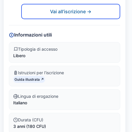
a
Link identifier #identifier__117423-2
G
Vai all’iscrizione →
e
s
Informazioni utili
t
Tipologia di accesso
Libero
i
o
Istruzioni per l’iscrizione
Link identifier #identifier__73075-3
n
Guida illustrata ↗
a
Lingua di erogazione
Italiano
l
e
Durata (CFU)
3 anni (180 CFU)
(