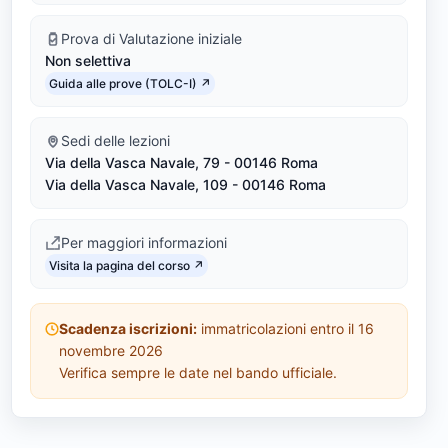
L
Prova di Valutazione iniziale
Non selettiva
-
Link identifier #identifier__71495-4
Guida alle prove (TOLC-I) ↗
8
Sedi delle lezioni
/
Via della Vasca Navale, 79 - 00146 Roma
L
Via della Vasca Navale, 109 - 00146 Roma
-
Per maggiori informazioni
Link identifier #identifier__172699-5
9
Visita la pagina del corso ↗
)
Scadenza iscrizioni:
immatricolazioni entro il 16
novembre 2026
Verifica sempre le date nel bando ufficiale.