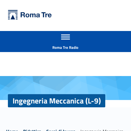
Primary Menu
Università Roma Tre
Ingegneria Meccanica (L-9) - Università Roma Tre
Apri il menu secondario
L’Università degli Studi Roma Tre è un’università giovane e per giovani, è nata nel 1992 ed è rapidamente cresciuta sia in termini di studenti che di corsi di studio offerti. Sono attivi 13 dipartimenti che offrono corsi di Laurea, Laurea magistrale, Master, Corsi di perfezionamento, Dottorati di ricerca e Scuole di specializzazione
Header info sidebar
Roma Tre Radio
Ingegneria Meccanica (L-9)