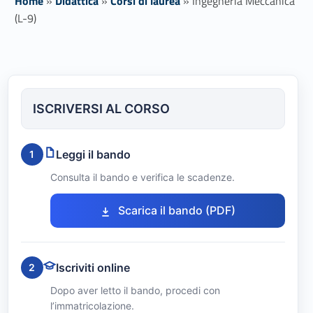
Home
»
Didattica
»
Corsi di laurea
»
Ingegneria Meccanica
(L-9)
I
n
ISCRIVERSI AL CORSO
g
e
Leggi il bando
1
g
Consulta il bando e verifica le scadenze.
n
Link identifier #identifier__119117-1
Scarica il bando (PDF)
e
r
Iscriviti online
2
i
Dopo aver letto il bando, procedi con
l’immatricolazione.