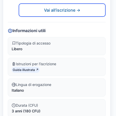
a
Link identifier #identifier__187815-2
M
Vai all’iscrizione →
e
c
Informazioni utili
c
Tipologia di accesso
Libero
a
n
Istruzioni per l’iscrizione
Link identifier #identifier__192127-3
i
Guida illustrata ↗
c
Lingua di erogazione
Italiano
a
(
Durata (CFU)
3 anni (180 CFU)
L