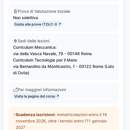
-
Prova di Valutazione iniziale
Non selettiva
9
Link identifier #identifier__130551-4
Guida alle prove (TOLC-I) ↗
)
Sedi delle lezioni
Curriculum Meccanica:
via della Vasca Navale, 79 - 00146 Roma
Curriculum Tecnologie per il Mare:
via Bernardino da Monticastro, 1 - 00122 Roma (Lido
di Ostia)
Per maggiori informazioni
Link identifier #identifier__10956-5
Visita la pagina del corso ↗
Scadenza iscrizioni:
immatricolazioni entro il 16
novembre 2026, oltre i termini entro l’11 gennaio
2027