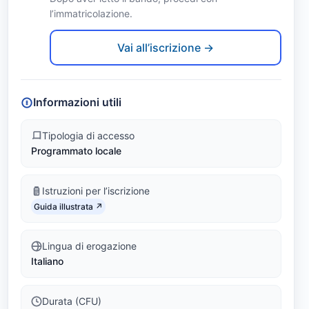
d
l’immatricolazione.
Link identifier #identifier__18944-2
i
Vai all’iscrizione →
a
z
Informazioni utili
i
Tipologia di accesso
Programmato locale
o
n
Istruzioni per l’iscrizione
Link identifier #identifier__19579-3
e
Guida illustrata ↗
L
Lingua di erogazione
Italiano
i
n
Durata (CFU)