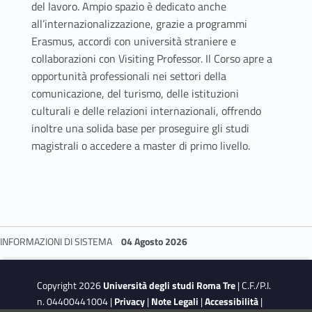
del lavoro. Ampio spazio è dedicato anche
all’internazionalizzazione, grazie a programmi
Erasmus, accordi con università straniere e
collaborazioni con Visiting Professor. Il Corso apre a
opportunità professionali nei settori della
comunicazione, del turismo, delle istituzioni
culturali e delle relazioni internazionali, offrendo
inoltre una solida base per proseguire gli studi
magistrali o accedere a master di primo livello.
INFORMAZIONI DI SISTEMA
04 Agosto 2026
Skip back to navigation
Copyright 2026
Università degli studi Roma Tre
| C.F./P.I.
n. 04400441004 |
Privacy
|
Note Legali
|
Accessibilità
|