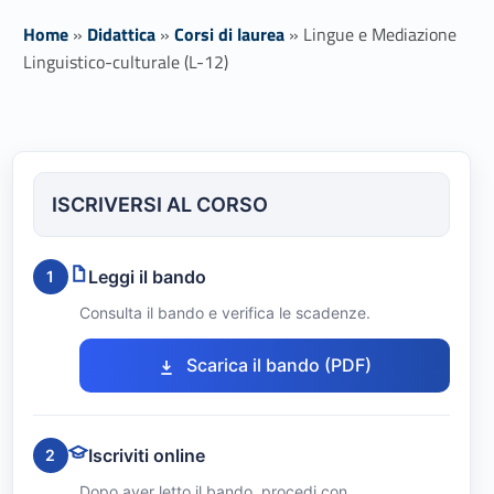
Home
»
Didattica
»
Corsi di laurea
»
Lingue e Mediazione
Linguistico-culturale (L-12)
L
i
ISCRIVERSI AL CORSO
n
g
Leggi il bando
1
u
Consulta il bando e verifica le scadenze.
e
Link identifier #identifier__181838-1
Scarica il bando (PDF)
e
M
Iscriviti online
2
e
Dopo aver letto il bando, procedi con