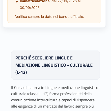
l
Immatricolazione:
dal 22/09/2026 al
30/09/2026
t
Verifica sempre le date nel bando ufficiale.
u
r
a
l
PERCHÉ SCEGLIERE LINGUE E
e
MEDIAZIONE LINGUISTICO - CULTURALE
(
(L-12)
L
Il Corso di Laurea in Lingue e mediazione linguistico-
-
culturale (classe L-12) forma professionisti della
comunicazione interculturale capaci di rispondere
1
alle esigenze di un mercato del lavoro sempre più