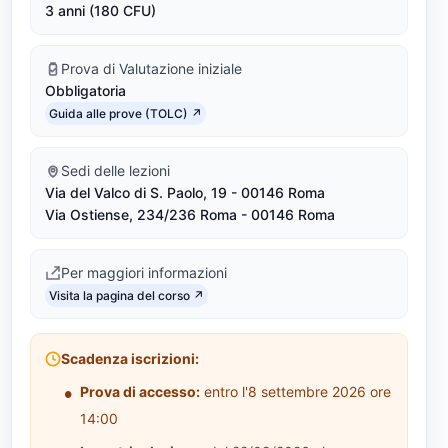
3 anni (180 CFU)
g
u
Prova di Valutazione iniziale
Obbligatoria
i
Link identifier #identifier__26505-4
Guida alle prove (TOLC) ↗
s
Sedi delle lezioni
t
Via del Valco di S. Paolo, 19 - 00146 Roma
i
Via Ostiense, 234/236 Roma - 00146 Roma
c
Per maggiori informazioni
Link identifier #identifier__67787-5
o
Visita la pagina del corso ↗
-
Scadenza iscrizioni:
c
Prova di accesso:
entro l'8 settembre 2026 ore
u
14:00