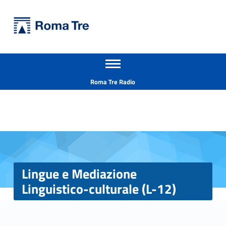
Primary Menu
Università Roma Tre
Lingue e Mediazione Linguistico-culturale (L-12) - Università Roma Tre
Apri il menu secondario
L’Università degli Studi Roma Tre è un’università giovane e per giovani, è nata nel 1992 ed è rapidamente cresciuta sia in termini di studenti che di corsi di studio offerti. Sono attivi 13 dipartimenti che offrono corsi di Laurea, Laurea magistrale, Master, Corsi di perfezionamento, Dottorati di ricerca e Scuole di specializzazione
Header info sidebar
Roma Tre Radio
Lingue e Mediazione
Linguistico-culturale (L-12)