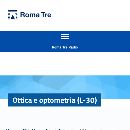
Primary Menu
Università Roma Tre
Ottica e optometria (L-30) - Università Roma Tre
Apri il menu secondario
L’Università degli Studi Roma Tre è un’università giovane e per giovani, è nata nel 1992 ed è rapidamente cresciuta sia in termini di studenti che di corsi di studio offerti. Sono attivi 13 dipartimenti che offrono corsi di Laurea, Laurea magistrale, Master, Corsi di perfezionamento, Dottorati di ricerca e Scuole di specializzazione
Header info sidebar
Roma Tre Radio
Ottica e optometria (L-30)