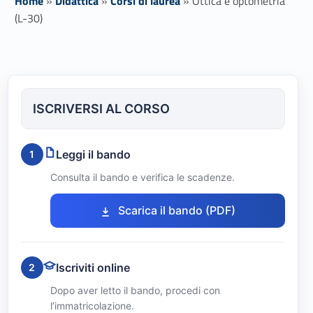
Home
»
Didattica
»
Corsi di laurea
»
Ottica e optometria
(L-30)
O
t
ISCRIVERSI AL CORSO
t
i
Leggi il bando
1
c
Consulta il bando e verifica le scadenze.
a
Link identifier #identifier__106871-1
Scarica il bando (PDF)
e
o
Iscriviti online
2
p
Dopo aver letto il bando, procedi con
l’immatricolazione.