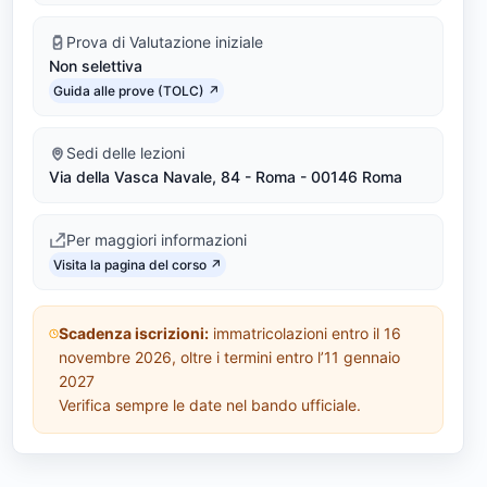
0
Prova di Valutazione iniziale
Non selettiva
)
Link identifier #identifier__181393-4
Guida alle prove (TOLC) ↗
Sedi delle lezioni
Via della Vasca Navale, 84 - Roma - 00146 Roma
Per maggiori informazioni
Link identifier #identifier__189589-5
Visita la pagina del corso ↗
Scadenza iscrizioni:
immatricolazioni entro il 16
novembre 2026, oltre i termini entro l’11 gennaio
2027
Verifica sempre le date nel bando ufficiale.