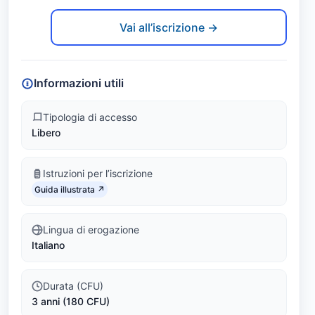
t
Link identifier #identifier__23442-2
o
Vai all’iscrizione →
m
e
Informazioni utili
t
Tipologia di accesso
Libero
r
i
Istruzioni per l’iscrizione
Link identifier #identifier__91329-3
a
Guida illustrata ↗
(
Lingua di erogazione
Italiano
L
-
Durata (CFU)
3 anni (180 CFU)
3