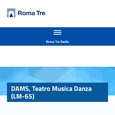
Primary Menu
Università Roma Tre
DAMS, Teatro Musica Danza (LM-65) - Università Roma Tre
Apri il menu secondario
L’Università degli Studi Roma Tre è un’università giovane e per giovani, è nata nel 1992 ed è rapidamente cresciuta sia in termini di studenti che di corsi di studio offerti. Sono attivi 13 dipartimenti che offrono corsi di Laurea, Laurea magistrale, Master, Corsi di perfezionamento, Dottorati di ricerca e Scuole di specializzazione
Header info sidebar
Roma Tre Radio
DAMS, Teatro Musica Danza
(LM-65)