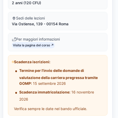
2 anni (120 CFU)
z
a
Sedi delle lezioni
Via Ostiense, 139 - 00154 Roma
(
L
Per maggiori informazioni
Link identifier #identifier__154835-4
M
Visita la pagina del corso ↗
-
Scadenza iscrizioni:
6
Termine per l'invio delle domande di
5
valutazione della carriera pregressa tramite
GOMP:
15 settembre 2026
)
Scadenza immatricolazione:
16 novembre
2026
Verifica sempre le date nel bando ufficiale.