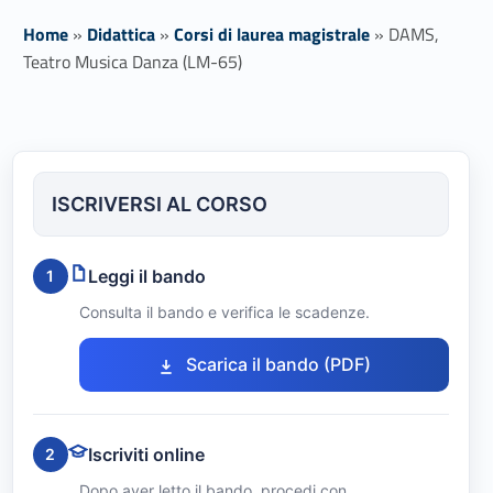
Home
»
Didattica
»
Corsi di laurea magistrale
»
DAMS,
Teatro Musica Danza (LM-65)
D
A
ISCRIVERSI AL CORSO
M
S
Leggi il bando
1
,
Consulta il bando e verifica le scadenze.
T
Link identifier #identifier__94900-1
Scarica il bando (PDF)
e
a
Iscriviti online
2
t
Dopo aver letto il bando, procedi con