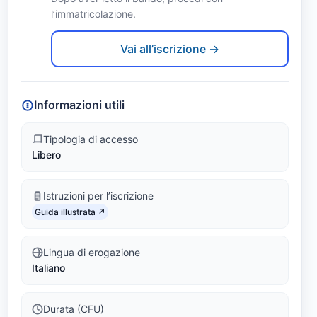
r
l’immatricolazione.
Link identifier #identifier__32207-2
o
Vai all’iscrizione →
M
u
Informazioni utili
s
Tipologia di accesso
Libero
i
c
Istruzioni per l’iscrizione
Link identifier #identifier__60659-3
a
Guida illustrata ↗
D
Lingua di erogazione
Italiano
a
n
Durata (CFU)